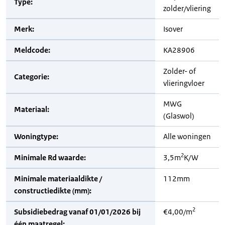
Type:
zolder/vliering
Merk:
Isover
Meldcode:
KA28906
Zolder- of
Categorie:
vlieringvloer
MWG
Materiaal:
(Glaswol)
Woningtype:
Alle woningen
2
Minimale Rd waarde:
3,5m
K/W
Minimale materiaaldikte /
112mm
constructiedikte (mm):
2
Subsidiebedrag vanaf 01/01/2026 bij
€4,00/m
één maatregel: