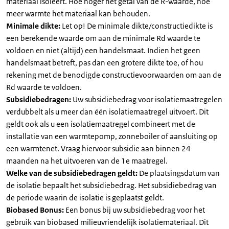
materiaal isoleert. Hoe hoger het getal van de R-waarde, hoe
meer warmte het materiaal kan behouden.
Minimale dikte:
Let op! De minimale dikte/constructiedikte is
een berekende waarde om aan de minimale Rd waarde te
voldoen en niet (altijd) een handelsmaat. Indien het geen
handelsmaat betreft, pas dan een grotere dikte toe, of hou
rekening met de benodigde constructievoorwaarden om aan de
Rd waarde te voldoen.
Subsidiebedragen:
Uw subsidiebedrag voor isolatiemaatregelen
verdubbelt als u meer dan één isolatiemaatregel uitvoert. Dit
geldt ook als u een isolatiemaatregel combineert met de
installatie van een warmtepomp, zonneboiler of aansluiting op
een warmtenet. Vraag hiervoor subsidie aan binnen 24
maanden na het uitvoeren van de 1e maatregel.
Welke van de subsidiebedragen geldt:
De plaatsingsdatum van
de isolatie bepaalt het subsidiebedrag. Het subsidiebedrag van
de periode waarin de isolatie is geplaatst geldt.
Biobased Bonus:
Een bonus bij uw subsidiebedrag voor het
gebruik van biobased milieuvriendelijk isolatiemateriaal. Dit