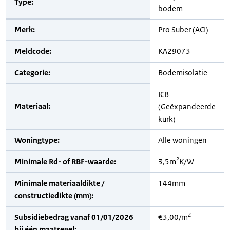
Type:
bodem
Merk:
Pro Suber (ACI)
Meldcode:
KA29073
Categorie:
Bodemisolatie
ICB
Materiaal:
(Geëxpandeerde
kurk)
Woningtype:
Alle woningen
2
Minimale Rd- of RBF-waarde:
3,5m
K/W
Minimale materiaaldikte /
144mm
constructiedikte (mm):
2
Subsidiebedrag vanaf 01/01/2026
€3,00/m
bij één maatregel: