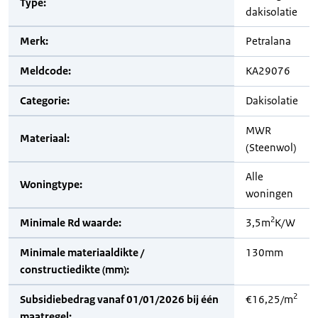
Type:
dakisolatie
Merk:
Petralana
Meldcode:
KA29076
Categorie:
Dakisolatie
MWR
Materiaal:
(Steenwol)
Alle
Woningtype:
woningen
2
Minimale Rd waarde:
3,5m
K/W
Minimale materiaaldikte /
130mm
constructiedikte (mm):
2
Subsidiebedrag vanaf 01/01/2026 bij één
€16,25/m
maatregel: