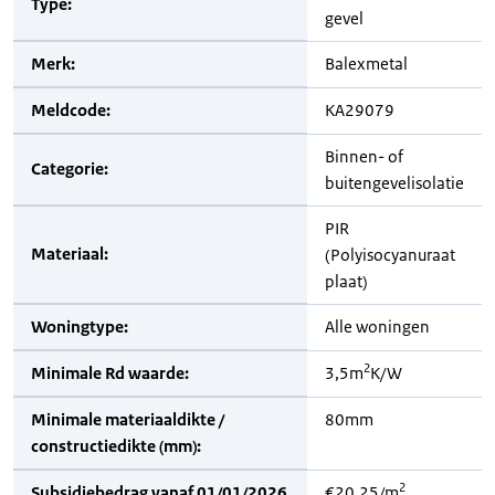
Type:
gevel
Merk:
Balexmetal
Meldcode:
KA29079
Binnen- of
Categorie:
buitengevelisolatie
PIR
Materiaal:
(Polyisocyanuraat
plaat)
Woningtype:
Alle woningen
2
Minimale Rd waarde:
3,5m
K/W
Minimale materiaaldikte /
80mm
constructiedikte (mm):
2
Subsidiebedrag vanaf 01/01/2026
€20,25/m