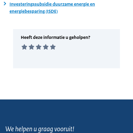
Investeringssubsidie duurzame energie en
energiebesparing (ISDE)
We helpen u graag vooruit!