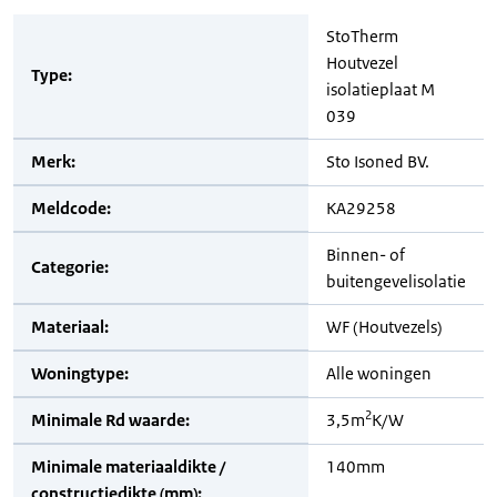
StoTherm
Houtvezel
Type:
isolatieplaat M
039
Merk:
Sto Isoned BV.
Meldcode:
KA29258
Binnen- of
Categorie:
buitengevelisolatie
Materiaal:
WF (Houtvezels)
Woningtype:
Alle woningen
2
Minimale Rd waarde:
3,5m
K/W
Minimale materiaaldikte /
140mm
constructiedikte (mm):