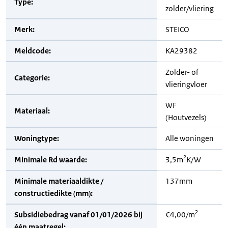
Type:
zolder/vliering
Merk:
STEICO
Meldcode:
KA29382
Zolder- of
Categorie:
vlieringvloer
WF
Materiaal:
(Houtvezels)
Woningtype:
Alle woningen
2
Minimale Rd waarde:
3,5m
K/W
Minimale materiaaldikte /
137mm
constructiedikte (mm):
2
Subsidiebedrag vanaf 01/01/2026 bij
€4,00/m
één maatregel: