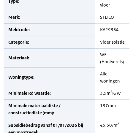
Type:
vloer
Merk:
STEICO
Meldcode:
KA29384
Categorie:
Vloerisolatie
WF
Materiaal:
(Houtvezels)
Alle
Woningtype:
woningen
2
Minimale Rd waarde:
3,5m
K/W
Minimale materiaaldikte /
137mm
constructiedikte (mm):
2
Subsidiebedrag vanaf 01/01/2026 bij
€5,50/m
één maatregel: