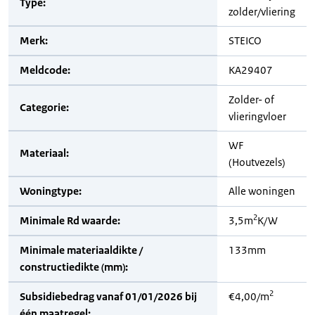
Type:
zolder/vliering
Merk:
STEICO
Meldcode:
KA29407
Zolder- of
Categorie:
vlieringvloer
WF
Materiaal:
(Houtvezels)
Woningtype:
Alle woningen
2
Minimale Rd waarde:
3,5m
K/W
Minimale materiaaldikte /
133mm
constructiedikte (mm):
2
Subsidiebedrag vanaf 01/01/2026 bij
€4,00/m
één maatregel: