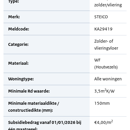
Type:
zolder/vliering
Merk:
STEICO
Meldcode:
KA29419
Zolder- of
Categorie:
vlieringvloer
WF
Materiaal:
(Houtvezels)
Woningtype:
Alle woningen
2
Minimale Rd waarde:
3,5m
K/W
Minimale materiaaldikte /
150mm
constructiedikte (mm):
2
Subsidiebedrag vanaf 01/01/2026 bij
€4,00/m
één maatregel: