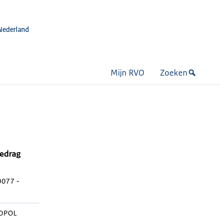
Nederland
Mijn RVO
Zoeken
bedrag
0077 -
XOPOL