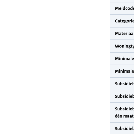
Meldcode
Categorie
Materiaal
Woningty
Minimale
Minimale 
Subsidie
Subsidie
Subsidie
één maat
Subsidie