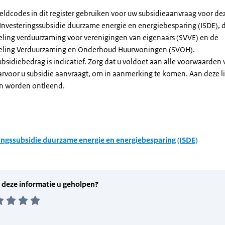
eldcodes in dit register gebruiken voor uw subsidieaanvraag voor de
 Investeringssubsidie duurzame energie en energiebesparing (ISDE), 
eling verduurzaming voor verenigingen van eigenaars (SVVE) en de
geling Verduurzaming en Onderhoud Huurwoningen (SVOH).
subsidiebedrag is indicatief. Zorg dat u voldoet aan alle voorwaarden
arvoor u subsidie aanvraagt, om in aanmerking te komen. Aan deze l
n worden ontleend.
ingssubsidie duurzame energie en energiebesparing (ISDE)