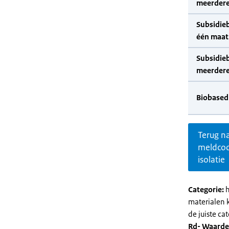
meerdere
Subsidie
één maat
Subsidie
meerdere
Biobased
Terug n
meldco
isolatie
Categorie:
h
materialen 
de juiste cat
Rd- Waarde