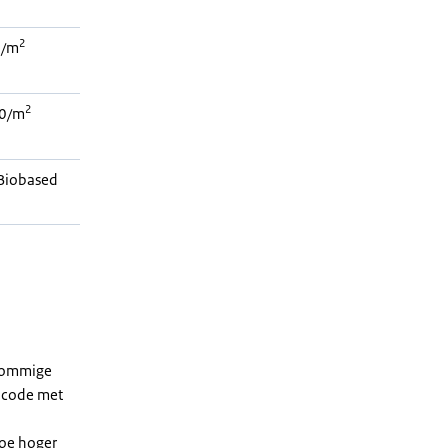
2
 /m
2
0/m
Biobased
 sommige
dcode met
Hoe hoger