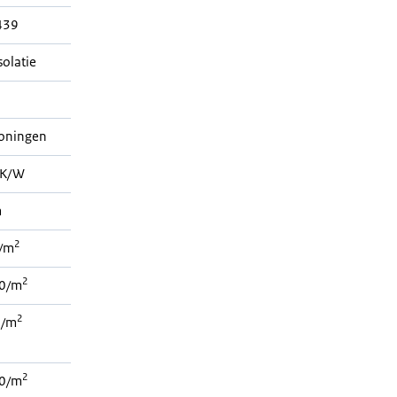
439
solatie
woningen
K/W
m
2
/m
2
0/m
2
 /m
2
0/m