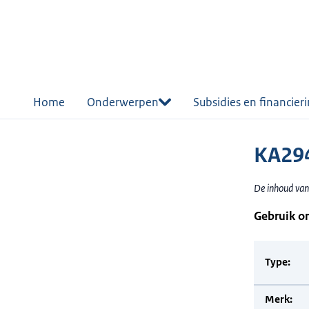
r de
tent
Home
Onderwerpen
Subsidies en financier
KA294
De inhoud van 
Gebruik o
Type:
Merk: