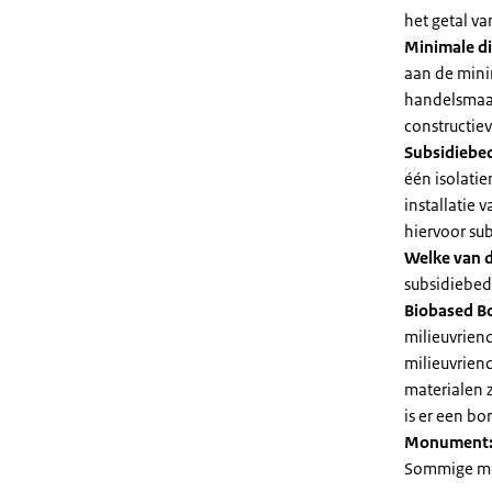
het getal v
Minimale di
aan de mini
handelsmaat
constructie
Subsidiebe
één isolatie
installatie
hiervoor su
Welke van d
subsidiebedr
Biobased B
milieuvriend
milieuvriend
materialen 
is er een bo
Monument
Sommige mel