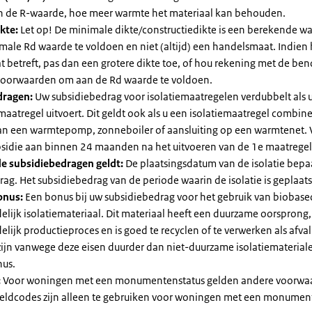
an de R-waarde, hoe meer warmte het materiaal kan behouden.
kte:
Let op! De minimale dikte/constructiedikte is een berekende 
male Rd waarde te voldoen en niet (altijd) een handelsmaat. Indien
 betreft, pas dan een grotere dikte toe, of hou rekening met de be
voorwaarden om aan de Rd waarde te voldoen.
dragen:
Uw subsidiebedrag voor isolatiemaatregelen verdubbelt als 
maatregel uitvoert. Dit geldt ook als u een isolatiemaatregel combin
 van een warmtepomp, zonneboiler of aansluiting op een warmtenet. 
bsidie aan binnen 24 maanden na het uitvoeren van de 1e maatregel
e subsidiebedragen geldt:
De plaatsingsdatum van de isolatie bepaa
ag. Het subsidiebedrag van de periode waarin de isolatie is geplaats
onus:
Een bonus bij uw subsidiebedrag voor het gebruik van biobase
elijk isolatiemateriaal. Dit materiaal heeft een duurzame oorsprong,
elijk productieproces en is goed te recyclen of te verwerken als afval
zijn vanwege deze eisen duurder dan niet-duurzame isolatiemateria
nus.
:
Voor woningen met een monumentenstatus gelden andere voorwa
dcodes zijn alleen te gebruiken voor woningen met een monument