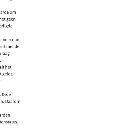
waarde om
 het geen
nodigde
u meer dan
eert met de
Vraag
.
lt het
t geldt.
d
. Deze
len. Daarom
arden.
enstatus.