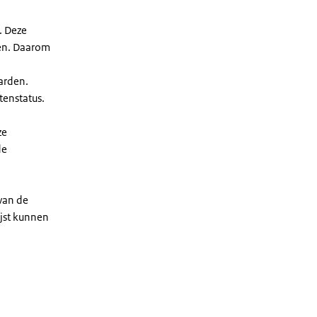
. Deze
len. Daarom
arden.
enstatus.
ze
de
 van de
ijst kunnen