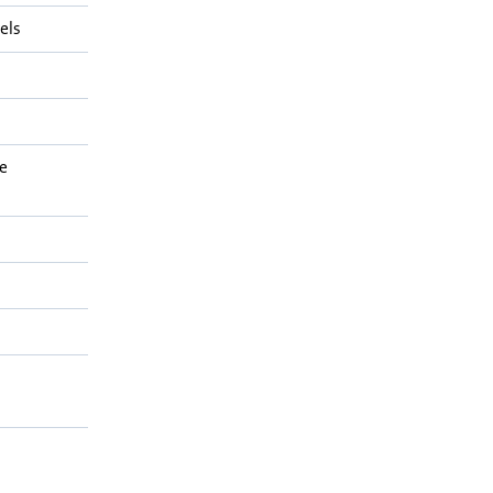
els
e