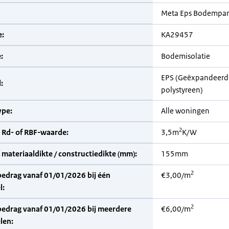
Meta Eps Bodempar
:
KA29457
:
Bodemisolatie
EPS (Geëxpandeerd
:
polystyreen)
pe:
Alle woningen
2
 Rd- of RBF-waarde:
3,5m
K/W
materiaaldikte / constructiedikte (mm):
155mm
2
bedrag vanaf 01/01/2026 bij één
€3,00/m
l:
2
bedrag vanaf 01/01/2026 bij meerdere
€6,00/m
len: