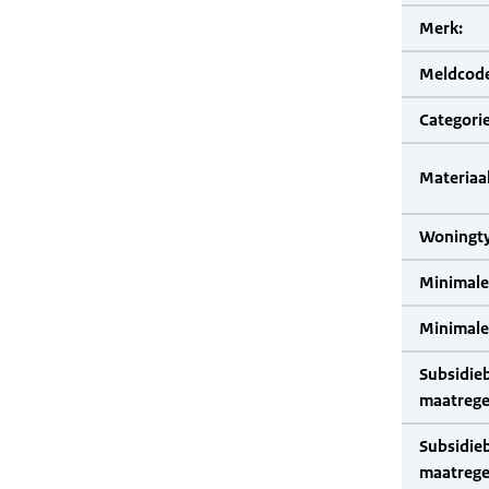
Merk:
Meldcode
Categorie
Materiaal
Woningty
Minimale
Minimale 
Subsidie
maatrege
Subsidie
maatrege