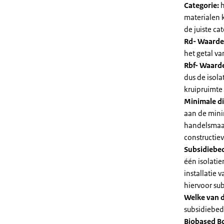
Categorie:
h
materialen 
de juiste cat
Rd- Waarde
het getal v
Rbf- Waarde
dus de isol
kruipruimte
Minimale di
aan de mini
handelsmaat
constructie
Subsidiebe
één isolatie
installatie
hiervoor su
Welke van d
subsidiebedr
Biobased B