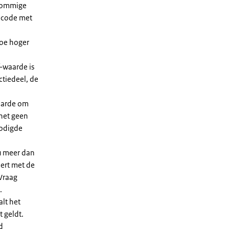
 sommige
dcode met
Hoe hoger
-waarde is
ctiedeel, de
waarde om
 het geen
nodigde
u meer dan
eert met de
Vraag
.
lt het
t geldt.
d