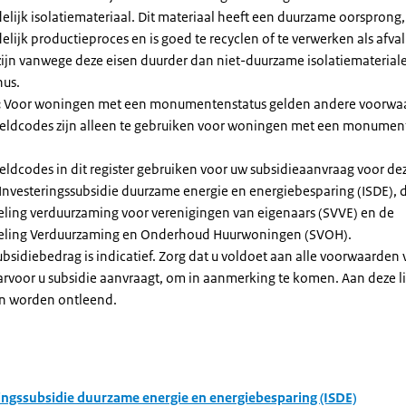
elijk isolatiemateriaal. Dit materiaal heeft een duurzame oorsprong,
elijk productieproces en is goed te recyclen of te verwerken als afval
zijn vanwege deze eisen duurder dan niet-duurzame isolatiemateria
nus.
:
Voor woningen met een monumentenstatus gelden andere voorwa
dcodes zijn alleen te gebruiken voor woningen met een monument
eldcodes in dit register gebruiken voor uw subsidieaanvraag voor de
 Investeringssubsidie duurzame energie en energiebesparing (ISDE), 
eling verduurzaming voor verenigingen van eigenaars (SVVE) en de
geling Verduurzaming en Onderhoud Huurwoningen (SVOH).
subsidiebedrag is indicatief. Zorg dat u voldoet aan alle voorwaarden
arvoor u subsidie aanvraagt, om in aanmerking te komen. Aan deze l
n worden ontleend.
ingssubsidie duurzame energie en energiebesparing (ISDE)