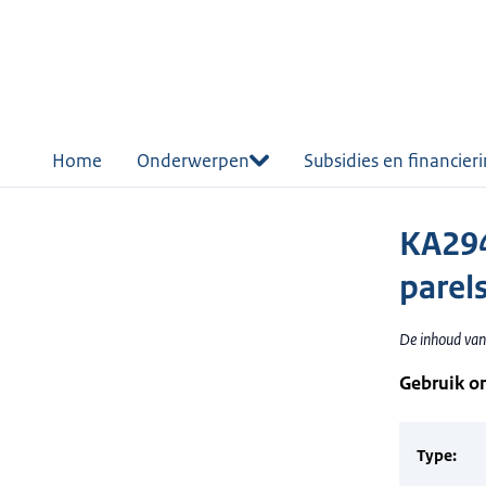
r de
tent
Home
Onderwerpen
Subsidies en financier
KA294
parel
De inhoud van 
Gebruik o
Type: