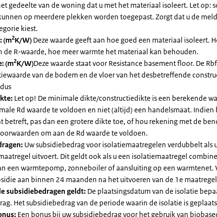
et gedeelte van de woning dat u met het materiaal isoleert. Let op:
kunnen op meerdere plekken worden toegepast. Zorgt dat u de mel
egorie kiest.
2
: (m
K/W)
Deze waarde geeft aan hoe goed een materiaal isoleert. 
an de R-waarde, hoe meer warmte het materiaal kan behouden.
2
: (m
K/W)
Deze waarde staat voor Resistance basement floor. De Rbf
atiewaarde van de bodem en de vloer van het desbetreffende constru
 dus
kte:
Let op! De minimale dikte/constructiedikte is een berekende 
male Rd waarde te voldoen en niet (altijd) een handelsmaat. Indien
 betreft, pas dan een grotere dikte toe, of hou rekening met de be
voorwaarden om aan de Rd waarde te voldoen.
dragen:
Uw subsidiebedrag voor isolatiemaatregelen verdubbelt als 
maatregel uitvoert. Dit geldt ook als u een isolatiemaatregel combin
 van een warmtepomp, zonneboiler of aansluiting op een warmtenet. 
bsidie aan binnen 24 maanden na het uitvoeren van de 1e maatregel
e subsidiebedragen geldt:
De plaatsingsdatum van de isolatie bepaa
ag. Het subsidiebedrag van de periode waarin de isolatie is geplaats
onus:
Een bonus bij uw subsidiebedrag voor het gebruik van biobase