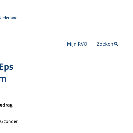
Nederland
Mijn RVO
Zoeken
Eps
em
bedrag
js) zonder
m