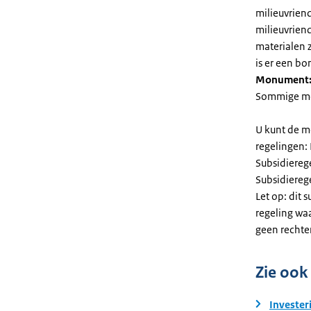
milieuvriend
milieuvriend
materialen 
is er een bo
Monument
Sommige mel
U kunt de m
regelingen:
Subsidiereg
Subsidiere
Let op: dit 
regeling wa
geen rechte
Zie ook
Invester