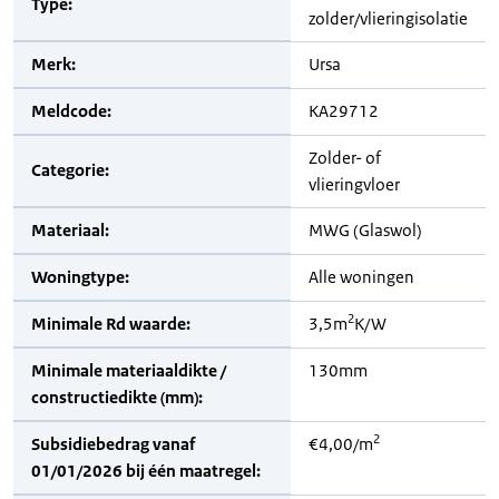
Type:
zolder/vlieringisolatie
Merk:
Ursa
Meldcode:
KA29712
Zolder- of
Categorie:
vlieringvloer
Materiaal:
MWG (Glaswol)
Woningtype:
Alle woningen
2
Minimale Rd waarde:
3,5m
K/W
Minimale materiaaldikte /
130mm
constructiedikte (mm):
2
Subsidiebedrag vanaf
€4,00/m
01/01/2026 bij één maatregel: