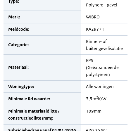
Type:
Polynero - gevel
Merk:
WIBRO
Meldcode:
KA29771
Binnen- of
Categorie:
buitengevelisolatie
EPS
Materiaal:
(Geëxpandeerde
polystyreen)
Woningtype:
Alle woningen
2
Minimale Rd waarde:
3,5m
K/W
Minimale materiaaldikte /
109mm
constructiedikte (mm):
2
Subsidiebedrag vanaf 01/01/2026
€20,25/m