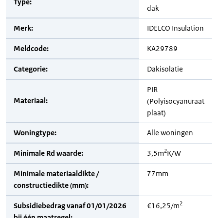
Type:
dak
Merk:
IDELCO Insulation
Meldcode:
KA29789
Categorie:
Dakisolatie
PIR
Materiaal:
(Polyisocyanuraat
plaat)
Woningtype:
Alle woningen
2
Minimale Rd waarde:
3,5m
K/W
Minimale materiaaldikte /
77mm
constructiedikte (mm):
2
Subsidiebedrag vanaf 01/01/2026
€16,25/m
bij één maatregel: