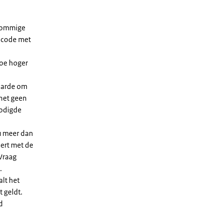
 sommige
dcode met
Hoe hoger
waarde om
 het geen
nodigde
u meer dan
eert met de
Vraag
.
lt het
t geldt.
d