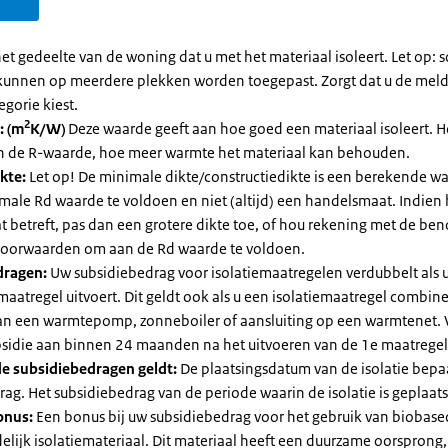
et gedeelte van de woning dat u met het materiaal isoleert. Let op:
kunnen op meerdere plekken worden toegepast. Zorgt dat u de mel
egorie kiest.
2
: (m
K/W)
Deze waarde geeft aan hoe goed een materiaal isoleert. 
an de R-waarde, hoe meer warmte het materiaal kan behouden.
kte:
Let op! De minimale dikte/constructiedikte is een berekende 
male Rd waarde te voldoen en niet (altijd) een handelsmaat. Indien
 betreft, pas dan een grotere dikte toe, of hou rekening met de be
voorwaarden om aan de Rd waarde te voldoen.
dragen:
Uw subsidiebedrag voor isolatiemaatregelen verdubbelt als 
maatregel uitvoert. Dit geldt ook als u een isolatiemaatregel combin
 van een warmtepomp, zonneboiler of aansluiting op een warmtenet. 
bsidie aan binnen 24 maanden na het uitvoeren van de 1e maatregel
e subsidiebedragen geldt:
De plaatsingsdatum van de isolatie bepaa
ag. Het subsidiebedrag van de periode waarin de isolatie is geplaats
onus:
Een bonus bij uw subsidiebedrag voor het gebruik van biobase
elijk isolatiemateriaal. Dit materiaal heeft een duurzame oorsprong,