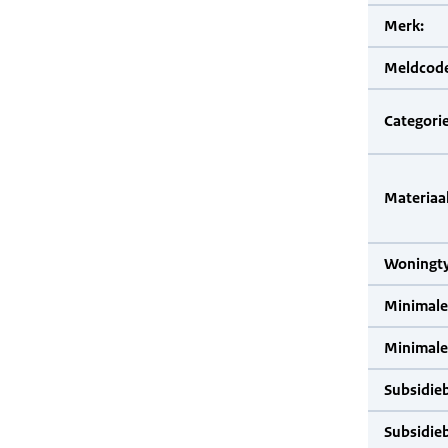
Merk:
Meldcode
Categorie
Materiaal
Woningty
Minimale
Minimale 
Subsidie
Subsidie