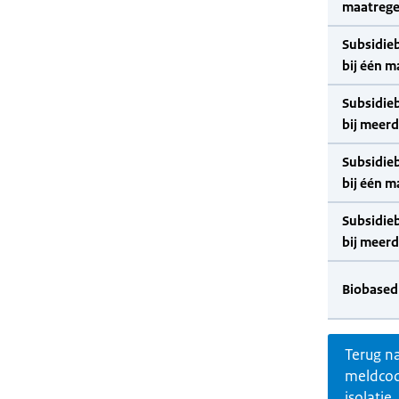
maatrege
Subsidie
bij één m
Subsidie
bij meer
Subsidie
bij één m
Subsidie
bij meer
Biobased
Terug n
meldco
isolatie