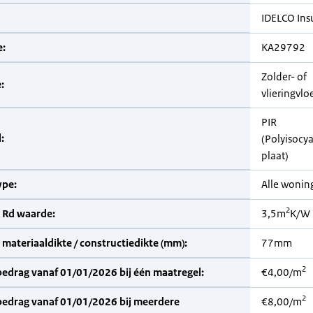
IDELCO Ins
:
KA29792
Zolder- of
:
vlieringvlo
PIR
:
(Polyisocy
plaat)
pe:
Alle wonin
2
 Rd waarde:
3,5m
K/W
materiaaldikte / constructiedikte (mm):
77mm
2
bedrag vanaf 01/01/2026 bij één maatregel:
€4,00/m
2
bedrag vanaf 01/01/2026 bij meerdere
€8,00/m