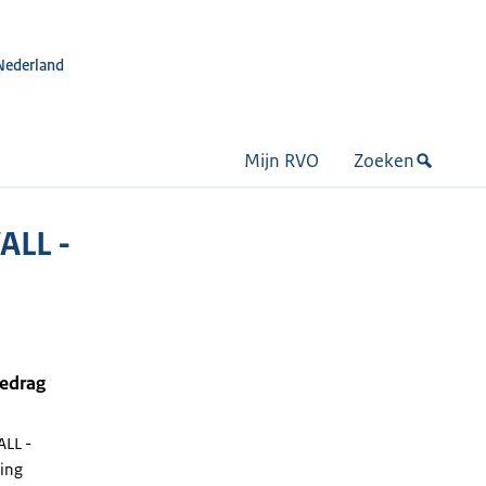
Nederland
Mijn RVO
Zoeken
ALL -
bedrag
LL -
ring