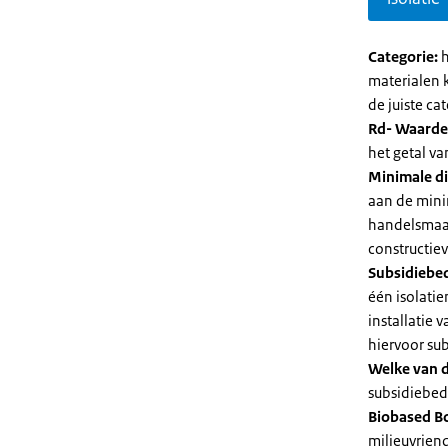
Categorie:
h
materialen 
de juiste cat
Rd- Waarde
het getal v
Minimale di
aan de mini
handelsmaat
constructie
Subsidiebe
één isolatie
installatie
hiervoor su
Welke van d
subsidiebedr
Biobased B
milieuvriend