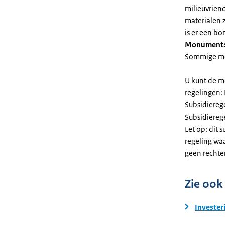
milieuvriend
materialen 
is er een bo
Monument
Sommige mel
U kunt de m
regelingen:
Subsidiereg
Subsidiere
Let op: dit 
regeling wa
geen rechte
Zie ook
Invester