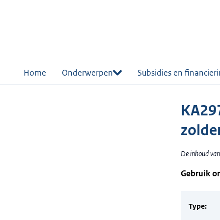
r de
tent
Home
Onderwerpen
Subsidies en financier
KA297
zolder
De inhoud van 
Gebruik o
Type: