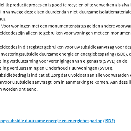
elijk productieproces en is goed te recyclen of te verwerken als afval
zijn vanwege deze eisen duurder dan niet-duurzame isolatiemateria
nus.
:
Voor woningen met een monumentenstatus gelden andere voorwa
dcodes zijn alleen te gebruiken voor woningen met een monument
eldcodes in dit register gebruiken voor uw subsidieaanvraag voor de
 Investeringssubsidie duurzame energie en energiebesparing (ISDE), 
eling verduurzaming voor verenigingen van eigenaars (SVVE) en de
geling Verduurzaming en Onderhoud Huurwoningen (SVOH).
subsidiebedrag is indicatief. Zorg dat u voldoet aan alle voorwaarden
arvoor u subsidie aanvraagt, om in aanmerking te komen. Aan deze l
n worden ontleend.
ingssubsidie duurzame energie en energiebesparing (ISDE)