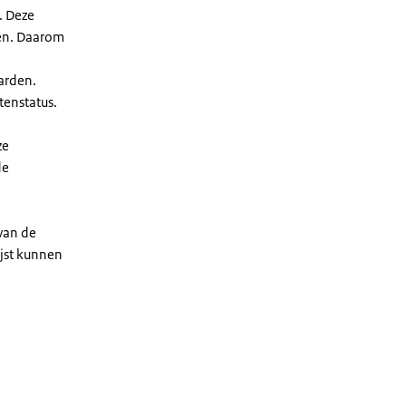
. Deze
len. Daarom
arden.
enstatus.
ze
de
 van de
ijst kunnen