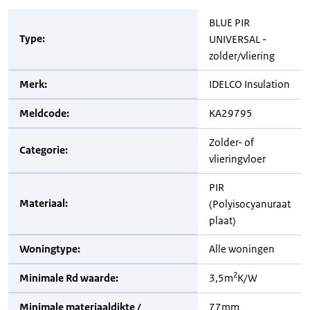
BLUE PIR
Type:
UNIVERSAL -
zolder/vliering
Merk:
IDELCO Insulation
Meldcode:
KA29795
Zolder- of
Categorie:
vlieringvloer
PIR
Materiaal:
(Polyisocyanuraat
plaat)
Woningtype:
Alle woningen
2
Minimale Rd waarde:
3,5m
K/W
Minimale materiaaldikte /
77mm