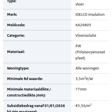
Type:
vloer
Merk:
IDELCO Insulation
Meldcode:
KA29805
Categorie:
Vloerisolatie
PIR
Materiaal:
(Polyisocyanuraat
plaat)
Woningtype:
Alle woningen
2
Minimale Rd waarde:
3,5m
K/W
Minimale materiaaldikte /
77mm
constructiedikte (mm):
2
Subsidiebedrag vanaf 01/01/2026
€5,50/m
bij één maatregel: