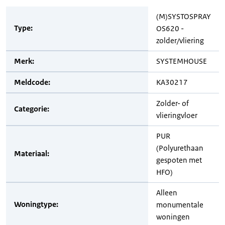
(M)SYSTOSPRAY
Type:
OS620 -
zolder/vliering
Merk:
SYSTEMHOUSE
Meldcode:
KA30217
Zolder- of
Categorie:
vlieringvloer
PUR
(Polyurethaan
Materiaal:
gespoten met
HFO)
Alleen
Woningtype:
monumentale
woningen