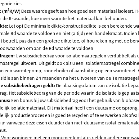
egorie kiest.
2
: (m
K/W)
Deze waarde geeft aan hoe goed een materiaal isoleert. 
an de R-waarde, hoe meer warmte het materiaal kan behouden.
kte:
Let op! De minimale dikte/constructiedikte is een berekende 
male Rd waarde te voldoen en niet (altijd) een handelsmaat. Indien
 betreft, pas dan een grotere dikte toe, of hou rekening met de be
voorwaarden om aan de Rd waarde te voldoen.
dragen:
Uw subsidiebedrag voor isolatiemaatregelen verdubbelt als 
maatregel uitvoert. Dit geldt ook als u een isolatiemaatregel combin
 van een warmtepomp, zonneboiler of aansluiting op een warmtenet. 
bsidie aan binnen 24 maanden na het uitvoeren van de 1e maatregel
e subsidiebedragen geldt:
De plaatsingsdatum van de isolatie bepaa
ag. Het subsidiebedrag van de periode waarin de isolatie is geplaats
onus:
Een bonus bij uw subsidiebedrag voor het gebruik van biobase
elijk isolatiemateriaal. Dit materiaal heeft een duurzame oorsprong,
elijk productieproces en is goed te recyclen of te verwerken als afval
zijn vanwege deze eisen duurder dan niet-duurzame isolatiemateria
nus.
:
Voor woningen met een monumentenstatus gelden andere voorwa