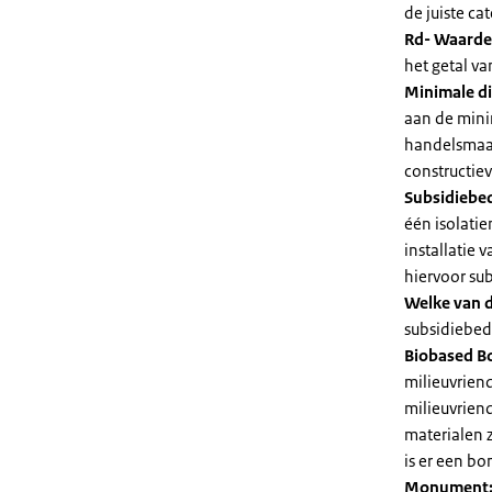
de juiste cat
Rd- Waarde
het getal v
Minimale di
aan de mini
handelsmaat
constructie
Subsidiebe
één isolatie
installatie
hiervoor su
Welke van d
subsidiebedr
Biobased B
milieuvriend
milieuvriend
materialen 
is er een bo
Monument