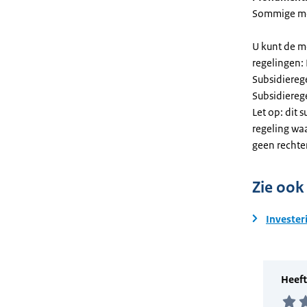
Sommige mel
U kunt de m
regelingen:
Subsidiereg
Subsidiere
Let op: dit 
regeling wa
geen rechte
Zie ook
Invester