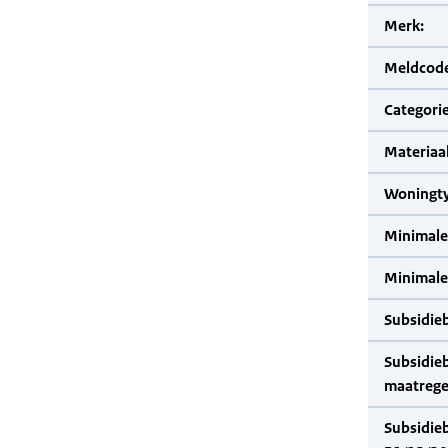
Merk:
Meldcode
Categorie
Materiaal
Woningty
Minimale
Minimale 
Subsidie
Subsidie
maatrege
Subsidie