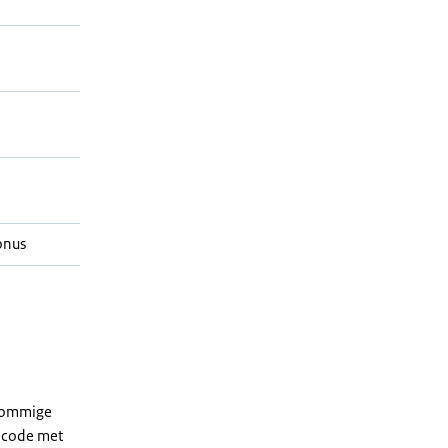
onus
 sommige
dcode met