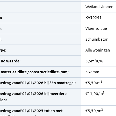
Weiland vloeren
:
KA30241
:
Vloerisolatie
:
Schuimbeton
pe:
Alle woningen
2
 Rd waarde:
3,5m
K/W
materiaaldikte / constructiedikte (mm):
332mm
2
bedrag vanaf 01/01/2026 bij één maatregel:
€5,50/m
2
bedrag vanaf 01/01/2026 bij meerdere
€11,00/m
len:
2
bedrag vanaf 01/01/2025 tot en met
€5,50 /m