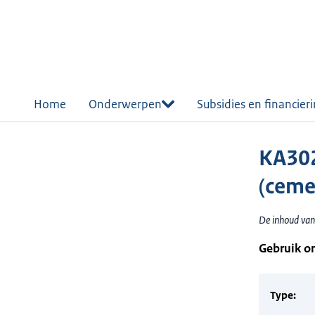
r de
tent
Home
Onderwerpen
Subsidies en financier
KA30
(ceme
De inhoud van 
Gebruik o
Type: