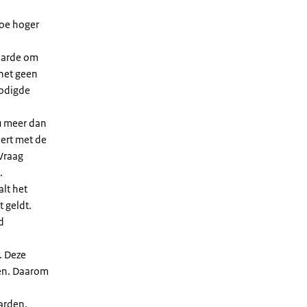
Hoe hoger
waarde om
 het geen
nodigde
u meer dan
eert met de
Vraag
.
lt het
t geldt.
d
. Deze
len. Daarom
arden.