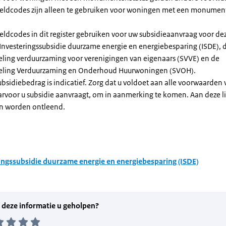
dcodes zijn alleen te gebruiken voor woningen met een monument
eldcodes in dit register gebruiken voor uw subsidieaanvraag voor de
 Investeringssubsidie duurzame energie en energiebesparing (ISDE), 
eling verduurzaming voor verenigingen van eigenaars (SVVE) en de
geling Verduurzaming en Onderhoud Huurwoningen (SVOH).
subsidiebedrag is indicatief. Zorg dat u voldoet aan alle voorwaarden
arvoor u subsidie aanvraagt, om in aanmerking te komen. Aan deze l
n worden ontleend.
ingssubsidie duurzame energie en energiebesparing (ISDE)