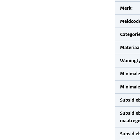
Merk:
Meldcode
Categorie
Materiaal
Woningty
Minimale
Minimale 
Subsidie
Subsidie
maatrege
Subsidie