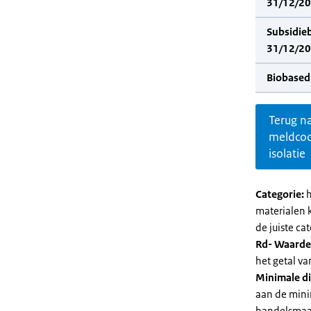
31/12/202
Subsidie
31/12/20
Biobased
Terug n
meldco
isolatie
Categorie:
h
materialen 
de juiste cat
Rd- Waarde
het getal v
Minimale di
aan de mini
handelsmaat