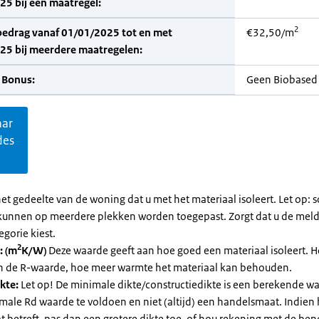
5 bij één maatregel:
2
bedrag vanaf 01/01/2025 tot en met
€32,50/m
25 bij meerdere maatregelen:
 Bonus:
Geen Biobased
aar
des
et gedeelte van de woning dat u met het materiaal isoleert. Let op:
kunnen op meerdere plekken worden toegepast. Zorgt dat u de mel
egorie kiest.
2
: (m
K/W)
Deze waarde geeft aan hoe goed een materiaal isoleert. 
an de R-waarde, hoe meer warmte het materiaal kan behouden.
kte:
Let op! De minimale dikte/constructiedikte is een berekende 
male Rd waarde te voldoen en niet (altijd) een handelsmaat. Indien
 betreft, pas dan een grotere dikte toe, of hou rekening met de be