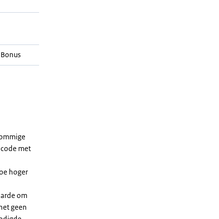
 Bonus
 sommige
dcode met
Hoe hoger
waarde om
 het geen
nodigde