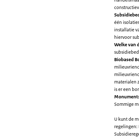
constructie
Subsidiebe
één isolatie
installatie
hiervoor su
Welke van d
subsidiebedr
Biobased B
milieuvriend
milieuvriend
materialen 
is er een bo
Monument
Sommige mel
U kunt de m
regelingen:
Subsidiereg