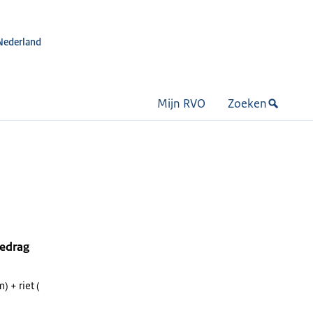
Nederland
Mijn RVO
Zoeken
bedrag
 + riet (