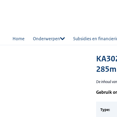
r de
tent
Home
Onderwerpen
Subsidies en financier
KA302
285m
De inhoud van 
Gebruik o
Type: