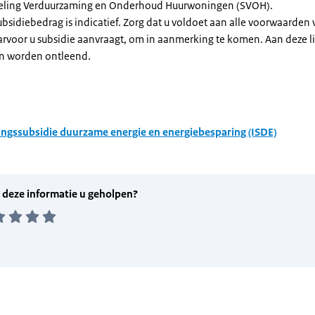
geling Verduurzaming en Onderhoud Huurwoningen (SVOH).
subsidiebedrag is indicatief. Zorg dat u voldoet aan alle voorwaarden
arvoor u subsidie aanvraagt, om in aanmerking te komen. Aan deze l
n worden ontleend.
ingssubsidie duurzame energie en energiebesparing (ISDE)