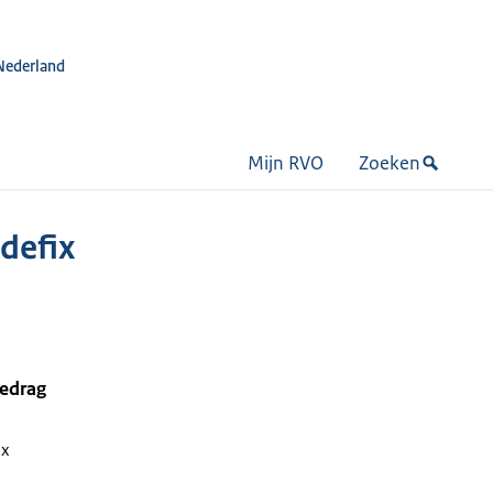
Nederland
Mijn RVO
Zoeken
defix
bedrag
ix