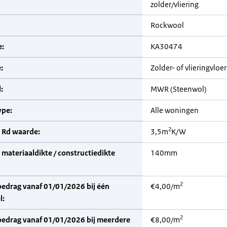
zolder/vliering
Rockwool
:
KA30474
:
Zolder- of vlieringvloer
:
MWR (Steenwol)
pe:
Alle woningen
2
 Rd waarde:
3,5m
K/W
materiaaldikte / constructiedikte
140mm
2
bedrag vanaf 01/01/2026 bij één
€4,00/m
l:
2
bedrag vanaf 01/01/2026 bij meerdere
€8,00/m