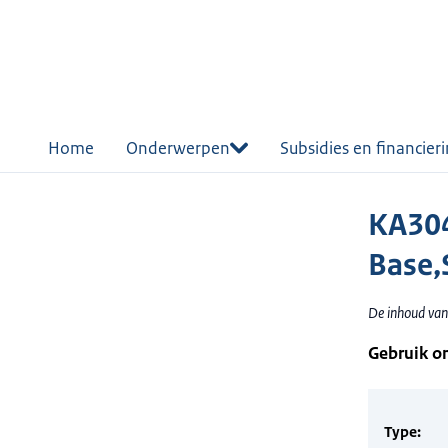
r de
tent
Home
Onderwerpen
Subsidies en financier
KA304
Base,S
De inhoud van 
Gebruik o
Type: