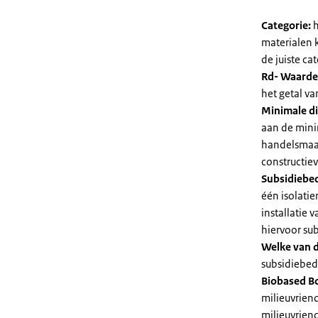
Categorie:
h
materialen 
de juiste cat
Rd- Waarde
het getal v
Minimale di
aan de mini
handelsmaat
constructie
Subsidiebe
één isolatie
installatie
hiervoor su
Welke van d
subsidiebedr
Biobased B
milieuvriend
milieuvriend