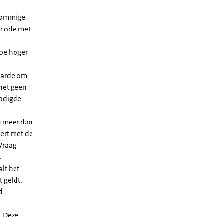
 sommige
dcode met
Hoe hoger
waarde om
 het geen
nodigde
u meer dan
eert met de
Vraag
.
lt het
t geldt.
d
. Deze