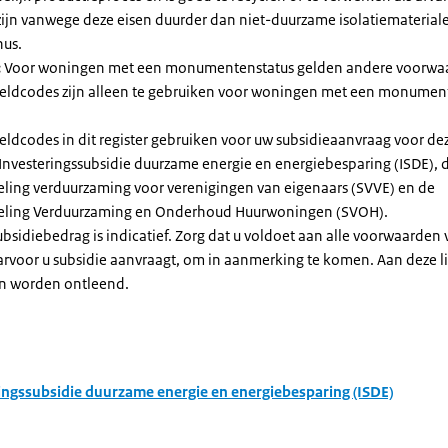
zijn vanwege deze eisen duurder dan niet-duurzame isolatiemateria
nus.
:
Voor woningen met een monumentenstatus gelden andere voorwa
dcodes zijn alleen te gebruiken voor woningen met een monument
eldcodes in dit register gebruiken voor uw subsidieaanvraag voor de
 Investeringssubsidie duurzame energie en energiebesparing (ISDE), 
eling verduurzaming voor verenigingen van eigenaars (SVVE) en de
geling Verduurzaming en Onderhoud Huurwoningen (SVOH).
subsidiebedrag is indicatief. Zorg dat u voldoet aan alle voorwaarden
arvoor u subsidie aanvraagt, om in aanmerking te komen. Aan deze l
n worden ontleend.
ingssubsidie duurzame energie en energiebesparing (ISDE)