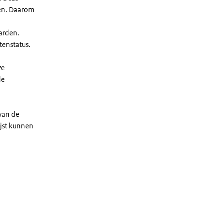
len. Daarom
arden.
enstatus.
ze
de
 van de
ijst kunnen