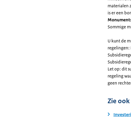
materialen 
is er een bo
Monument
Sommige mel
U kunt de m
regelingen:
Subsidiereg
Subsidiere
Let op: dit 
regeling wa
geen rechte
Zie ook
Invester