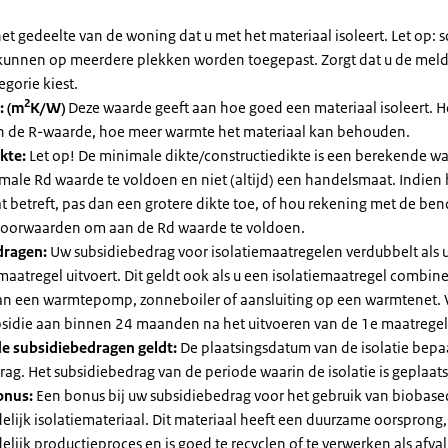
et gedeelte van de woning dat u met het materiaal isoleert. Let op:
kunnen op meerdere plekken worden toegepast. Zorgt dat u de mel
egorie kiest.
2
: (m
K/W)
Deze waarde geeft aan hoe goed een materiaal isoleert. 
an de R-waarde, hoe meer warmte het materiaal kan behouden.
kte:
Let op! De minimale dikte/constructiedikte is een berekende 
male Rd waarde te voldoen en niet (altijd) een handelsmaat. Indien
 betreft, pas dan een grotere dikte toe, of hou rekening met de be
voorwaarden om aan de Rd waarde te voldoen.
dragen:
Uw subsidiebedrag voor isolatiemaatregelen verdubbelt als 
maatregel uitvoert. Dit geldt ook als u een isolatiemaatregel combin
 van een warmtepomp, zonneboiler of aansluiting op een warmtenet. 
bsidie aan binnen 24 maanden na het uitvoeren van de 1e maatregel
e subsidiebedragen geldt:
De plaatsingsdatum van de isolatie bepaa
ag. Het subsidiebedrag van de periode waarin de isolatie is geplaats
onus:
Een bonus bij uw subsidiebedrag voor het gebruik van biobase
elijk isolatiemateriaal. Dit materiaal heeft een duurzame oorsprong,
elijk productieproces en is goed te recyclen of te verwerken als afval