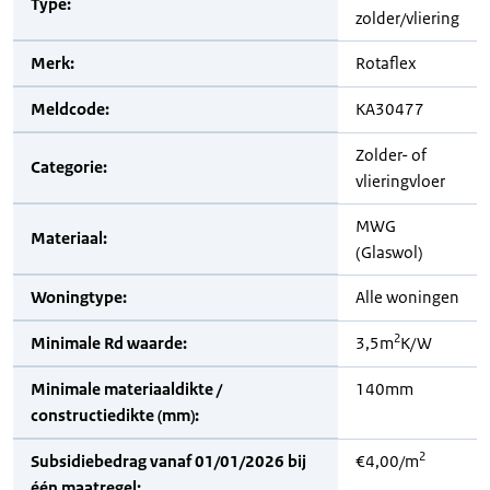
Type:
zolder/vliering
Merk:
Rotaflex
Meldcode:
KA30477
Zolder- of
Categorie:
vlieringvloer
MWG
Materiaal:
(Glaswol)
Woningtype:
Alle woningen
2
Minimale Rd waarde:
3,5m
K/W
Minimale materiaaldikte /
140mm
constructiedikte (mm):
2
Subsidiebedrag vanaf 01/01/2026 bij
€4,00/m
één maatregel: