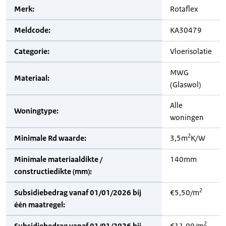
Merk:
Rotaflex
Meldcode:
KA30479
Categorie:
Vloerisolatie
MWG
Materiaal:
(Glaswol)
Alle
Woningtype:
woningen
2
Minimale Rd waarde:
3,5m
K/W
Minimale materiaaldikte /
140mm
constructiedikte (mm):
2
Subsidiebedrag vanaf 01/01/2026 bij
€5,50/m
één maatregel:
2
Subsidiebedrag vanaf 01/01/2026 bij
€11,00/m