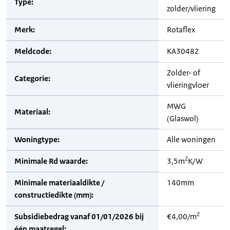
Type:
zolder/vliering
Merk:
Rotaflex
Meldcode:
KA30482
Zolder- of
Categorie:
vlieringvloer
MWG
Materiaal:
(Glaswol)
Woningtype:
Alle woningen
2
Minimale Rd waarde:
3,5m
K/W
Minimale materiaaldikte /
140mm
constructiedikte (mm):
2
Subsidiebedrag vanaf 01/01/2026 bij
€4,00/m
één maatregel: