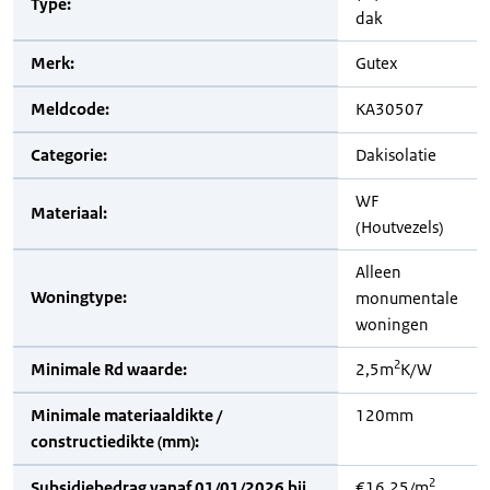
Type:
dak
Merk:
Gutex
Meldcode:
KA30507
Categorie:
Dakisolatie
WF
Materiaal:
(Houtvezels)
Alleen
Woningtype:
monumentale
woningen
2
Minimale Rd waarde:
2,5m
K/W
Minimale materiaaldikte /
120mm
constructiedikte (mm):
2
Subsidiebedrag vanaf 01/01/2026 bij
€16,25/m