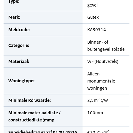
Type:
gevel
Merk:
Gutex
Meldcode:
KA30514
Binnen- of
Categorie:
buitengevelisolatie
Materiaal:
WF (Houtvezels)
Alleen
Woningtype:
monumentale
woningen
2
Minimale Rd waarde:
2,5m
K/W
Minimale materiaaldikte /
100mm
constructiedikte (mm):
2
Subsidiebedrag vanaf 01/01/2026
€20,25/m