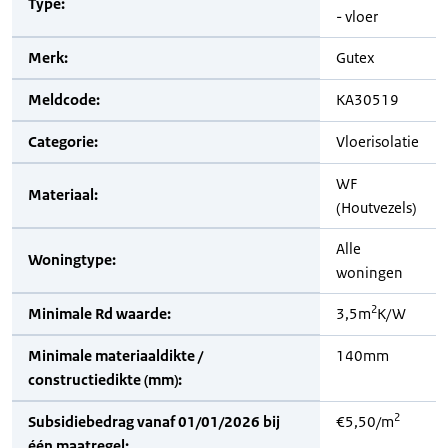
Type:
- vloer
Merk:
Gutex
Meldcode:
KA30519
Categorie:
Vloerisolatie
WF
Materiaal:
(Houtvezels)
Alle
Woningtype:
woningen
2
Minimale Rd waarde:
3,5m
K/W
Minimale materiaaldikte /
140mm
constructiedikte (mm):
2
Subsidiebedrag vanaf 01/01/2026 bij
€5,50/m
één maatregel: