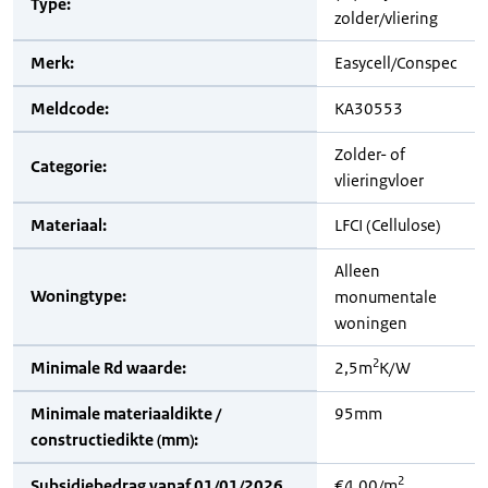
Type:
zolder/vliering
Merk:
Easycell/Conspec
Meldcode:
KA30553
Zolder- of
Categorie:
vlieringvloer
Materiaal:
LFCI (Cellulose)
Alleen
Woningtype:
monumentale
woningen
2
Minimale Rd waarde:
2,5m
K/W
Minimale materiaaldikte /
95mm
constructiedikte (mm):
2
Subsidiebedrag vanaf 01/01/2026
€4,00/m