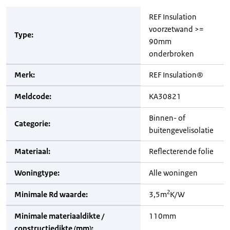
REF Insulation
voorzetwand >=
Type:
90mm
onderbroken
Merk:
REF Insulation®
Meldcode:
KA30821
Binnen- of
Categorie:
buitengevelisolatie
Materiaal:
Reflecterende folie
Woningtype:
Alle woningen
2
Minimale Rd waarde:
3,5m
K/W
Minimale materiaaldikte /
110mm
constructiedikte (mm):