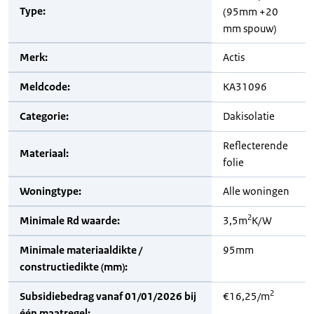
Type:
(95mm +20
mm spouw)
Merk:
Actis
Meldcode:
KA31096
Categorie:
Dakisolatie
Reflecterende
Materiaal:
folie
Woningtype:
Alle woningen
2
Minimale Rd waarde:
3,5m
K/W
Minimale materiaaldikte /
95mm
constructiedikte (mm):
2
Subsidiebedrag vanaf 01/01/2026 bij
€16,25/m
één maatregel: