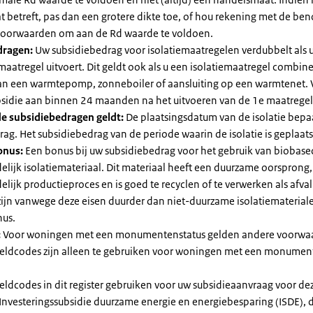
 betreft, pas dan een grotere dikte toe, of hou rekening met de be
voorwaarden om aan de Rd waarde te voldoen.
dragen:
Uw subsidiebedrag voor isolatiemaatregelen verdubbelt als 
maatregel uitvoert. Dit geldt ook als u een isolatiemaatregel combin
 van een warmtepomp, zonneboiler of aansluiting op een warmtenet. 
bsidie aan binnen 24 maanden na het uitvoeren van de 1e maatregel
e subsidiebedragen geldt:
De plaatsingsdatum van de isolatie bepaa
ag. Het subsidiebedrag van de periode waarin de isolatie is geplaats
onus:
Een bonus bij uw subsidiebedrag voor het gebruik van biobase
elijk isolatiemateriaal. Dit materiaal heeft een duurzame oorsprong,
elijk productieproces en is goed te recyclen of te verwerken als afval
zijn vanwege deze eisen duurder dan niet-duurzame isolatiemateria
nus.
:
Voor woningen met een monumentenstatus gelden andere voorwa
dcodes zijn alleen te gebruiken voor woningen met een monument
eldcodes in dit register gebruiken voor uw subsidieaanvraag voor de
 Investeringssubsidie duurzame energie en energiebesparing (ISDE), 