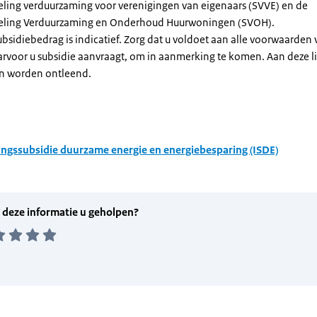
eling verduurzaming voor verenigingen van eigenaars (SVVE) en de
geling Verduurzaming en Onderhoud Huurwoningen (SVOH).
subsidiebedrag is indicatief. Zorg dat u voldoet aan alle voorwaarden
arvoor u subsidie aanvraagt, om in aanmerking te komen. Aan deze l
n worden ontleend.
ingssubsidie duurzame energie en energiebesparing (ISDE)