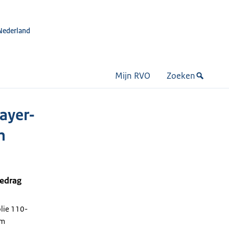
Nederland
Mijn RVO
Zoeken
layer-
m
bedrag
olie 110-
mm