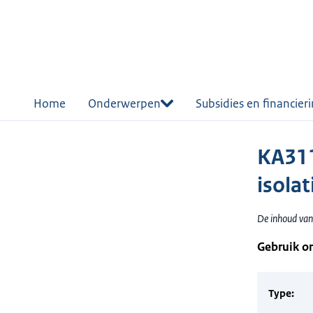
r de
tent
Home
Onderwerpen
Subsidies en financier
KA3114
isola
De inhoud van 
Gebruik o
Type: