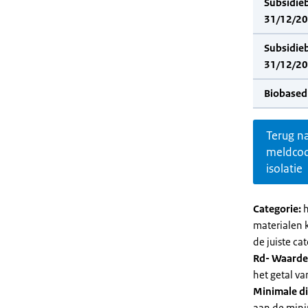
Subsidie
31/12/202
Subsidie
31/12/20
Biobased
Terug n
meldco
isolatie
Categorie:
h
materialen 
de juiste cat
Rd- Waarde
het getal v
Minimale di
aan de mini