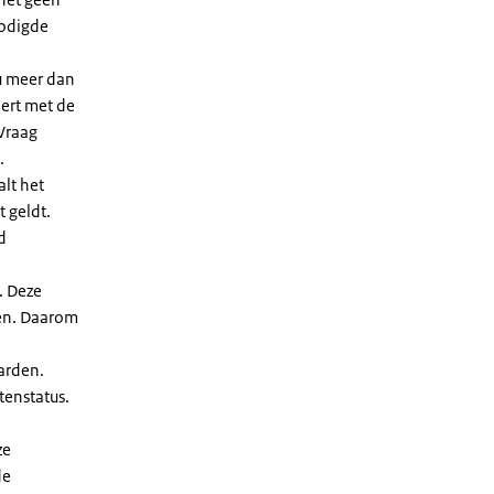
nodigde
u meer dan
eert met de
Vraag
.
lt het
t geldt.
d
. Deze
len. Daarom
arden.
enstatus.
ze
de