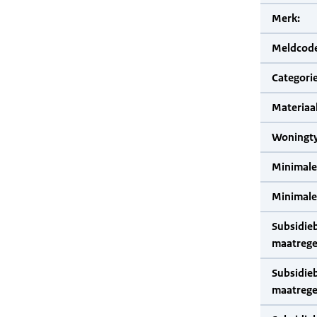
Merk:
Meldcode
Categorie
Materiaal
Woningty
Minimale
Minimale 
Subsidie
maatrege
Subsidie
maatrege