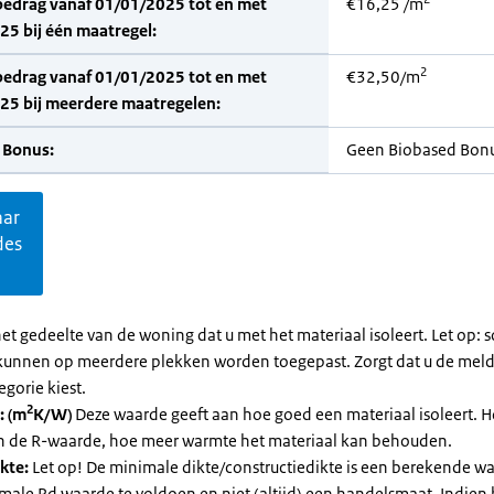
bedrag vanaf 01/01/2025 tot en met
€16,25 /m
5 bij één maatregel:
2
bedrag vanaf 01/01/2025 tot en met
€32,50/m
25 bij meerdere maatregelen:
 Bonus:
Geen Biobased Bon
aar
des
et gedeelte van de woning dat u met het materiaal isoleert. Let op:
kunnen op meerdere plekken worden toegepast. Zorgt dat u de mel
egorie kiest.
2
: (m
K/W)
Deze waarde geeft aan hoe goed een materiaal isoleert. 
an de R-waarde, hoe meer warmte het materiaal kan behouden.
kte:
Let op! De minimale dikte/constructiedikte is een berekende 
male Rd waarde te voldoen en niet (altijd) een handelsmaat. Indien