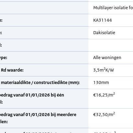
Multilayer isolatie fo
:
KA31144
:
Dakisolatie
:
pe:
Alle woningen
2
 Rd waarde:
3,5m
K/W
materiaaldikte / constructiedikte (mm):
130mm
2
bedrag vanaf 01/01/2026 bij één
€16,25/m
l:
2
bedrag vanaf 01/01/2026 bij meerdere
€32,50/m
len:
2