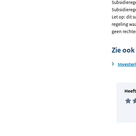
Subsidiereg
Subsidiere
Let op: dit 
regeling wa
geen rechte
Zie ook
Invester