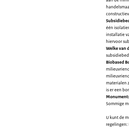
handelsmaat
constructie
Subsidiebe
één isolatie
installatie
hiervoor su
Welke van d
subsidiebedr
Biobased B
milieuvriend
milieuvriend
materialen 
is er een bo
Monument
Sommige mel
U kunt de m
regelingen: