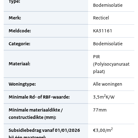
Type:
Bodemisolatie
Merk:
Recticel
Meldcode:
KA31161
Categorie:
Bodemisolatie
PIR
Materiaal:
(Polyisocyanuraat
plaat)
Woningtype:
Alle woningen
2
Minimale Rd- of RBF-waarde:
3,5m
K/W
Minimale materiaaldikte /
77mm
constructiedikte (mm):
2
Subsidiebedrag vanaf 01/01/2026
€3,00/m
bij één maatregel: