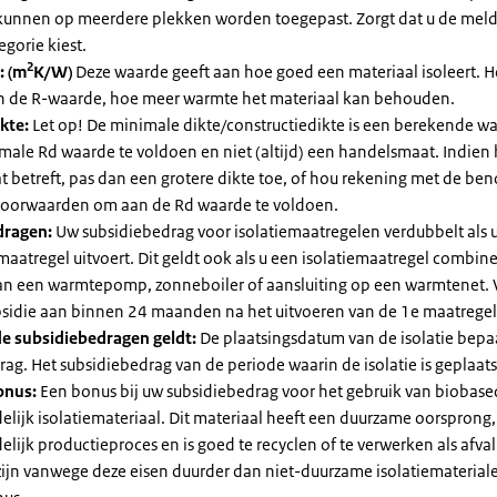
kunnen op meerdere plekken worden toegepast. Zorgt dat u de mel
egorie kiest.
2
: (m
K/W)
Deze waarde geeft aan hoe goed een materiaal isoleert. 
an de R-waarde, hoe meer warmte het materiaal kan behouden.
kte:
Let op! De minimale dikte/constructiedikte is een berekende 
male Rd waarde te voldoen en niet (altijd) een handelsmaat. Indien
 betreft, pas dan een grotere dikte toe, of hou rekening met de be
voorwaarden om aan de Rd waarde te voldoen.
dragen:
Uw subsidiebedrag voor isolatiemaatregelen verdubbelt als 
maatregel uitvoert. Dit geldt ook als u een isolatiemaatregel combin
 van een warmtepomp, zonneboiler of aansluiting op een warmtenet. 
bsidie aan binnen 24 maanden na het uitvoeren van de 1e maatregel
e subsidiebedragen geldt:
De plaatsingsdatum van de isolatie bepaa
ag. Het subsidiebedrag van de periode waarin de isolatie is geplaats
onus:
Een bonus bij uw subsidiebedrag voor het gebruik van biobase
elijk isolatiemateriaal. Dit materiaal heeft een duurzame oorsprong,
elijk productieproces en is goed te recyclen of te verwerken als afval
zijn vanwege deze eisen duurder dan niet-duurzame isolatiemateria