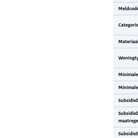
Meldcode
Categorie
Materiaal
Woningty
Minimale
Minimale 
Subsidie
Subsidie
maatrege
Subsidie