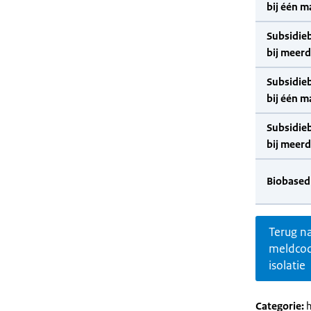
bij één m
Subsidie
bij meer
Subsidie
bij één m
Subsidie
bij meer
Biobased
Terug n
meldco
isolatie
Categorie:
h