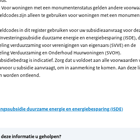
nus.
:
Voor woningen met een monumentenstatus gelden andere voorwa
dcodes zijn alleen te gebruiken voor woningen met een monument
eldcodes in dit register gebruiken voor uw subsidieaanvraag voor de
 Investeringssubsidie duurzame energie en energiebesparing (ISDE), 
eling verduurzaming voor verenigingen van eigenaars (SVVE) en de
geling Verduurzaming en Onderhoud Huurwoningen (SVOH).
subsidiebedrag is indicatief. Zorg dat u voldoet aan alle voorwaarden
arvoor u subsidie aanvraagt, om in aanmerking te komen. Aan deze l
n worden ontleend.
ingssubsidie duurzame energie en energiebesparing (ISDE)