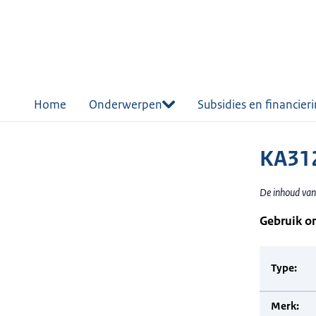
r de
tent
Home
Onderwerpen
Subsidies en financier
KA312
De inhoud van 
Gebruik o
Type:
Merk: