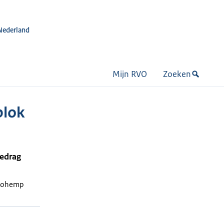
Nederland
Mijn RVO
Zoeken
blok
bedrag
Isohemp