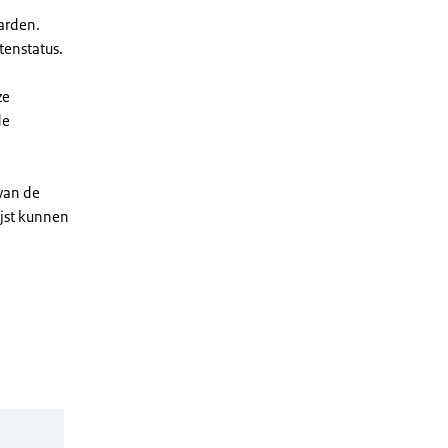
arden.
enstatus.
ze
de
 van de
ijst kunnen