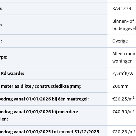
:
KA31273
Binnen- of
:
buitengevel
:
Overige
Alleen mon
pe:
woningen
2
 Rd waarde:
2,5m
K/W
materiaaldikte / constructiedikte (mm):
200mm
2
bedrag vanaf 01/01/2026 bij één maatregel:
€20,25/m
2
bedrag vanaf 01/01/2026 bij meerdere
€40,50/m
len:
2
bedrag vanaf 01/01/2025 tot en met 31/12/2025
€20,25 /m