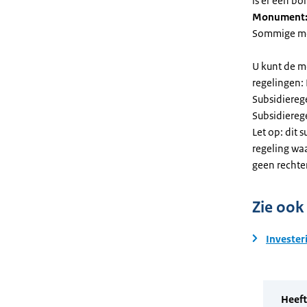
is er een bo
Monument
Sommige mel
U kunt de m
regelingen:
Subsidiereg
Subsidiere
Let op: dit 
regeling wa
geen rechte
Zie ook
Invester