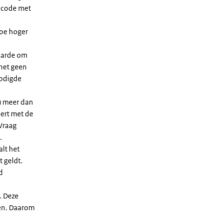
dcode met
Hoe hoger
waarde om
 het geen
nodigde
u meer dan
eert met de
Vraag
.
lt het
t geldt.
d
. Deze
len. Daarom