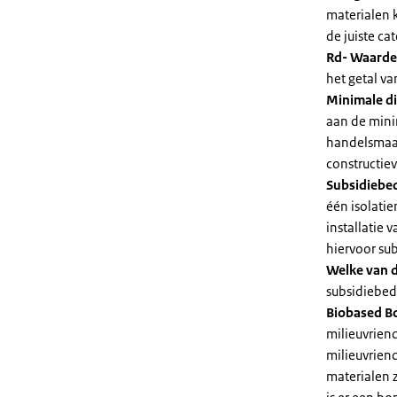
materialen 
de juiste cat
Rd- Waarde
het getal v
Minimale di
aan de mini
handelsmaat
constructie
Subsidiebe
één isolatie
installatie
hiervoor su
Welke van d
subsidiebedr
Biobased B
milieuvriend
milieuvriend
materialen 