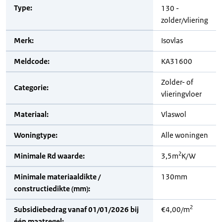
Type:
130 -
zolder/vliering
Merk:
Isovlas
Meldcode:
KA31600
Zolder- of
Categorie:
vlieringvloer
Materiaal:
Vlaswol
Woningtype:
Alle woningen
2
Minimale Rd waarde:
3,5m
K/W
Minimale materiaaldikte /
130mm
constructiedikte (mm):
2
Subsidiebedrag vanaf 01/01/2026 bij
€4,00/m
één maatregel: