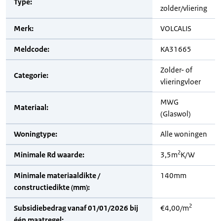
Type:
zolder/vliering
Merk:
VOLCALIS
Meldcode:
KA31665
Zolder- of
Categorie:
vlieringvloer
MWG
Materiaal:
(Glaswol)
Woningtype:
Alle woningen
2
Minimale Rd waarde:
3,5m
K/W
Minimale materiaaldikte /
140mm
constructiedikte (mm):
2
Subsidiebedrag vanaf 01/01/2026 bij
€4,00/m
één maatregel: