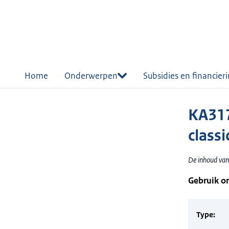
r de
tent
Home
Onderwerpen
Subsidies en financier
KA317
classi
De inhoud van 
Gebruik o
Type: