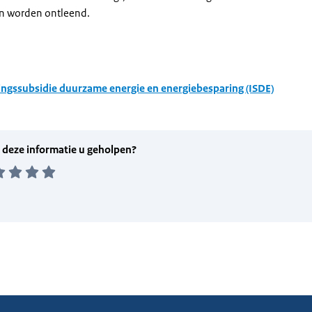
n worden ontleend.
ingssubsidie duurzame energie en energiebesparing (ISDE)