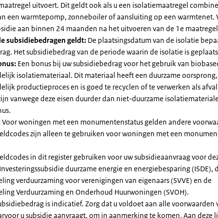
maatregel uitvoert. Dit geldt ook als u een isolatiemaatregel combin
 van een warmtepomp, zonneboiler of aansluiting op een warmtenet. 
bsidie aan binnen 24 maanden na het uitvoeren van de 1e maatregel
e subsidiebedragen geldt:
De plaatsingsdatum van de isolatie bepaa
ag. Het subsidiebedrag van de periode waarin de isolatie is geplaats
onus:
Een bonus bij uw subsidiebedrag voor het gebruik van biobase
elijk isolatiemateriaal. Dit materiaal heeft een duurzame oorsprong,
elijk productieproces en is goed te recyclen of te verwerken als afval
zijn vanwege deze eisen duurder dan niet-duurzame isolatiemateria
nus.
:
Voor woningen met een monumentenstatus gelden andere voorwa
dcodes zijn alleen te gebruiken voor woningen met een monument
eldcodes in dit register gebruiken voor uw subsidieaanvraag voor de
 Investeringssubsidie duurzame energie en energiebesparing (ISDE), 
eling verduurzaming voor verenigingen van eigenaars (SVVE) en de
geling Verduurzaming en Onderhoud Huurwoningen (SVOH).
subsidiebedrag is indicatief. Zorg dat u voldoet aan alle voorwaarden
arvoor u subsidie aanvraagt, om in aanmerking te komen. Aan deze l