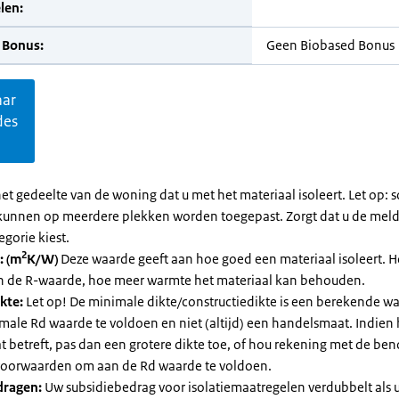
len:
 Bonus:
Geen Biobased Bonus
aar
des
et gedeelte van de woning dat u met het materiaal isoleert. Let op:
kunnen op meerdere plekken worden toegepast. Zorgt dat u de mel
egorie kiest.
2
: (m
K/W)
Deze waarde geeft aan hoe goed een materiaal isoleert. 
an de R-waarde, hoe meer warmte het materiaal kan behouden.
kte:
Let op! De minimale dikte/constructiedikte is een berekende 
male Rd waarde te voldoen en niet (altijd) een handelsmaat. Indien
 betreft, pas dan een grotere dikte toe, of hou rekening met de be
voorwaarden om aan de Rd waarde te voldoen.
dragen:
Uw subsidiebedrag voor isolatiemaatregelen verdubbelt als 