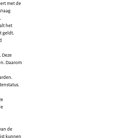
eert met de
Vraag
.
lt het
t geldt.
d
. Deze
len. Daarom
arden.
enstatus.
ze
de
 van de
ijst kunnen