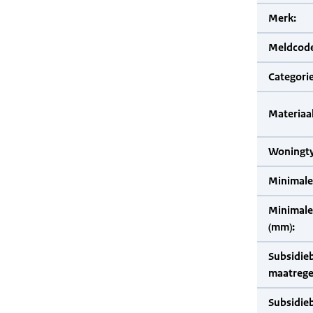
Merk:
Meldcode
Categorie
Materiaal
Woningty
Minimale
Minimale 
(mm):
Subsidie
maatrege
Subsidie