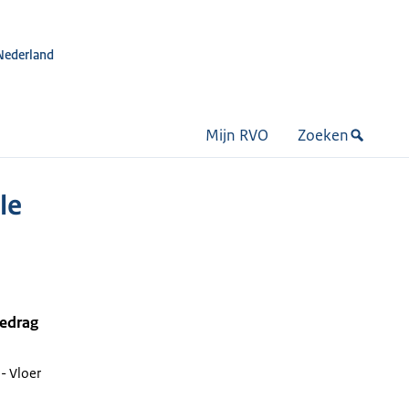
Nederland
Mijn RVO
Zoeken
le
bedrag
- Vloer