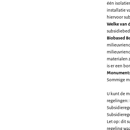
één isolatie
installatie
hiervoor su
Welke van d
subsidiebedr
Biobased B
milieuvriend
milieuvriend
materialen 
is er een bo
Monument
Sommige mel
U kunt de m
regelingen:
Subsidiereg
Subsidiere
Let op: dit 
regeling wa