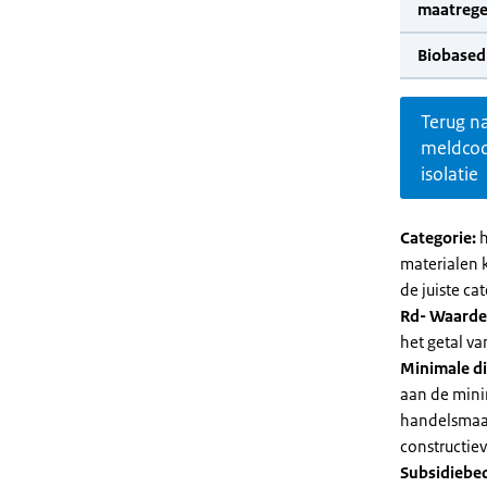
maatrege
Biobased
Terug n
meldco
isolatie
Categorie:
h
materialen 
de juiste cat
Rd- Waarde
het getal v
Minimale di
aan de mini
handelsmaat
constructie
Subsidiebe