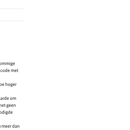
 sommige
dcode met
Hoe hoger
waarde om
 het geen
nodigde
u meer dan