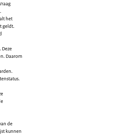
Vraag
.
lt het
t geldt.
d
. Deze
len. Daarom
arden.
enstatus.
ze
de
 van de
ijst kunnen