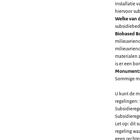
installatie
hiervoor su
Welke van d
subsidiebedr
Biobased B
milieuvriend
milieuvriend
materialen 
is er een bo
Monument
Sommige mel
U kunt de m
regelingen:
Subsidiereg
Subsidiere
Let op: dit 
regeling wa
geen rechte