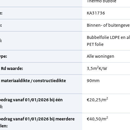
Thermo bubble
:
KA31736
:
Binnen- of buitengevel
Bubbelfolie LDPE en 
:
PET folie
pe:
Alle woningen
2
 Rd waarde:
3,5m
K/W
materiaaldikte / constructiedikte
90mm
2
bedrag vanaf 01/01/2026 bij één
€20,25/m
l:
2
bedrag vanaf 01/01/2026 bij meerdere
€40,50/m
len: