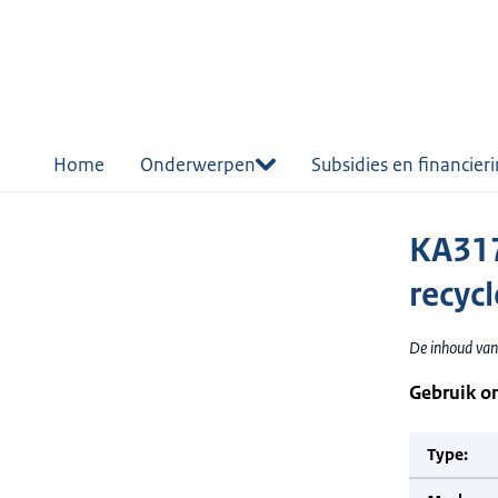
r de
tent
Home
Onderwerpen
Subsidies en financier
KA317
recycl
De inhoud van 
Gebruik o
Type: