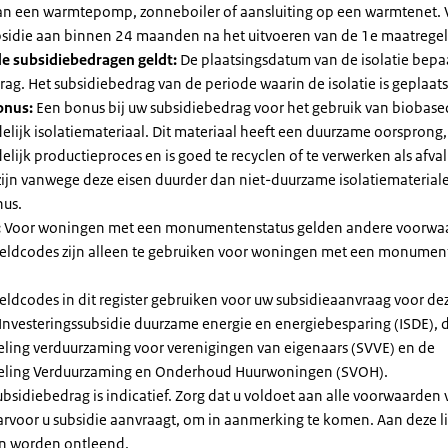
 van een warmtepomp, zonneboiler of aansluiting op een warmtenet. 
bsidie aan binnen 24 maanden na het uitvoeren van de 1e maatregel
e subsidiebedragen geldt:
De plaatsingsdatum van de isolatie bepaa
ag. Het subsidiebedrag van de periode waarin de isolatie is geplaats
onus:
Een bonus bij uw subsidiebedrag voor het gebruik van biobase
elijk isolatiemateriaal. Dit materiaal heeft een duurzame oorsprong,
elijk productieproces en is goed te recyclen of te verwerken als afval
zijn vanwege deze eisen duurder dan niet-duurzame isolatiemateria
nus.
:
Voor woningen met een monumentenstatus gelden andere voorwa
dcodes zijn alleen te gebruiken voor woningen met een monument
eldcodes in dit register gebruiken voor uw subsidieaanvraag voor de
 Investeringssubsidie duurzame energie en energiebesparing (ISDE), 
eling verduurzaming voor verenigingen van eigenaars (SVVE) en de
geling Verduurzaming en Onderhoud Huurwoningen (SVOH).
subsidiebedrag is indicatief. Zorg dat u voldoet aan alle voorwaarden
arvoor u subsidie aanvraagt, om in aanmerking te komen. Aan deze l
n worden ontleend.