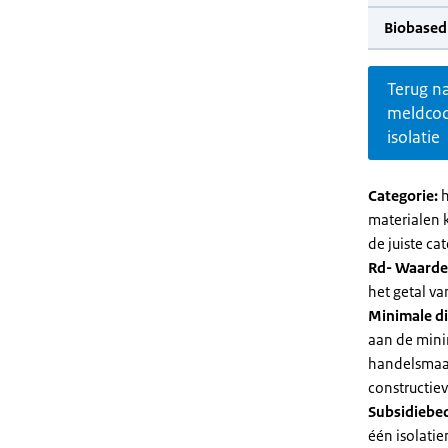
Biobased
Terug n
meldco
isolatie
Categorie:
h
materialen 
de juiste cat
Rd- Waarde
het getal v
Minimale di
aan de mini
handelsmaat
constructie
Subsidiebe
één isolatie