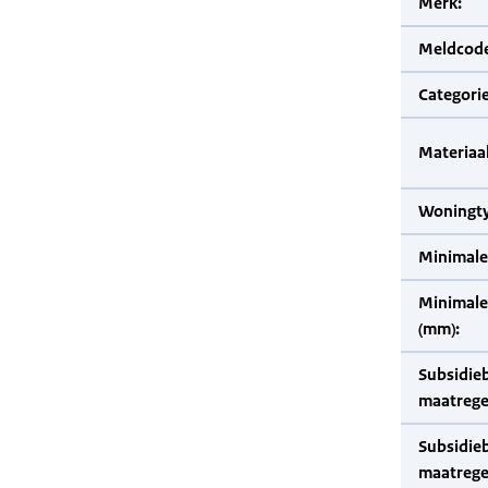
Merk:
Meldcode
Categorie
Materiaal
Woningty
Minimale
Minimale 
(mm):
Subsidie
maatrege
Subsidie
maatrege