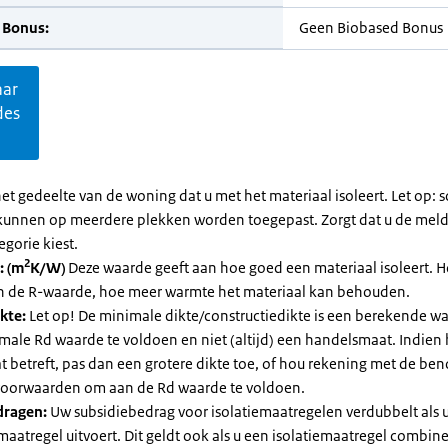
 Bonus:
Geen Biobased Bonus
aar
des
et gedeelte van de woning dat u met het materiaal isoleert. Let op:
kunnen op meerdere plekken worden toegepast. Zorgt dat u de mel
egorie kiest.
2
: (m
K/W)
Deze waarde geeft aan hoe goed een materiaal isoleert. 
an de R-waarde, hoe meer warmte het materiaal kan behouden.
kte:
Let op! De minimale dikte/constructiedikte is een berekende 
male Rd waarde te voldoen en niet (altijd) een handelsmaat. Indien
 betreft, pas dan een grotere dikte toe, of hou rekening met de be
voorwaarden om aan de Rd waarde te voldoen.
dragen:
Uw subsidiebedrag voor isolatiemaatregelen verdubbelt als 
maatregel uitvoert. Dit geldt ook als u een isolatiemaatregel combin