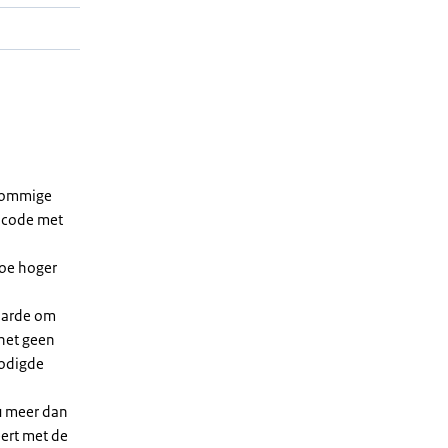
 sommige
dcode met
Hoe hoger
waarde om
 het geen
nodigde
u meer dan
eert met de