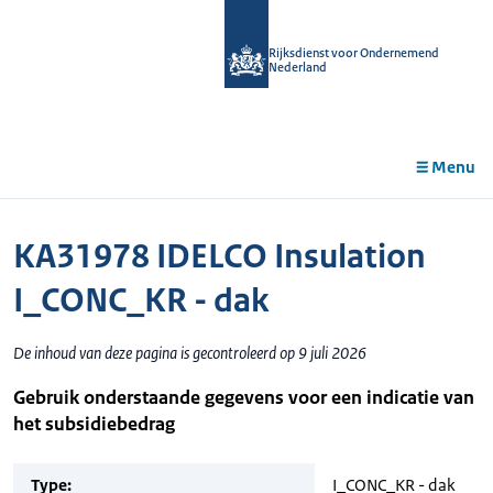
r de
tent
Rijksdienst voor Ondernemend
Nederland
Menu
KA31978 IDELCO Insulation
I_CONC_KR - dak
De inhoud van deze pagina is gecontroleerd op 9 juli 2026
Gebruik onderstaande gegevens voor een indicatie van
het subsidiebedrag
Type:
I_CONC_KR - dak