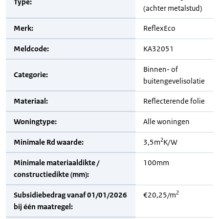
Type:
(achter metalstud)
Merk:
ReflexEco
Meldcode:
KA32051
Binnen- of
Categorie:
buitengevelisolatie
Materiaal:
Reflecterende folie
Woningtype:
Alle woningen
2
Minimale Rd waarde:
3,5m
K/W
Minimale materiaaldikte /
100mm
constructiedikte (mm):
2
Subsidiebedrag vanaf 01/01/2026
€20,25/m
bij één maatregel: