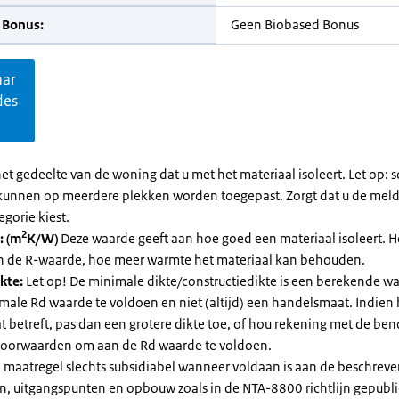
 Bonus:
Geen Biobased Bonus
aar
des
et gedeelte van de woning dat u met het materiaal isoleert. Let op:
kunnen op meerdere plekken worden toegepast. Zorgt dat u de mel
egorie kiest.
2
: (m
K/W)
Deze waarde geeft aan hoe goed een materiaal isoleert. 
an de R-waarde, hoe meer warmte het materiaal kan behouden.
kte:
Let op! De minimale dikte/constructiedikte is een berekende 
male Rd waarde te voldoen en niet (altijd) een handelsmaat. Indien
 betreft, pas dan een grotere dikte toe, of hou rekening met de be
voorwaarden om aan de Rd waarde te voldoen.
 maatregel slechts subsidiabel wanneer voldaan is aan de beschrev
, uitgangspunten en opbouw zoals in de NTA-8800 richtlijn gepubl