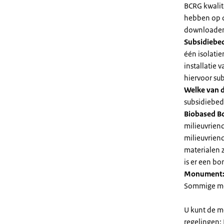
BCRG kwalit
hebben op d
downloaden 
Subsidiebe
één isolatie
installatie
hiervoor su
Welke van d
subsidiebedr
Biobased B
milieuvriend
milieuvriend
materialen 
is er een bo
Monument
Sommige mel
U kunt de m
regelingen: