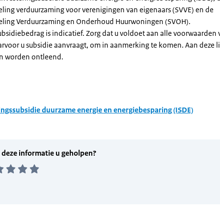
eling verduurzaming voor verenigingen van eigenaars (SVVE) en de
geling Verduurzaming en Onderhoud Huurwoningen (SVOH).
subsidiebedrag is indicatief. Zorg dat u voldoet aan alle voorwaarden
arvoor u subsidie aanvraagt, om in aanmerking te komen. Aan deze l
n worden ontleend.
ingssubsidie duurzame energie en energiebesparing (ISDE)