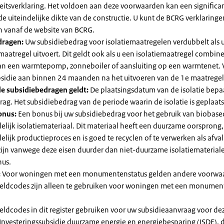
eitsverklaring. Het voldoen aan deze voorwaarden kan een significa
e uiteindelijke dikte van de constructie. U kunt de BCRG verklaring
vanaf de website van BCRG.
dragen:
Uw subsidiebedrag voor isolatiemaatregelen verdubbelt als 
maatregel uitvoert. Dit geldt ook als u een isolatiemaatregel combin
 van een warmtepomp, zonneboiler of aansluiting op een warmtenet. 
bsidie aan binnen 24 maanden na het uitvoeren van de 1e maatregel
e subsidiebedragen geldt:
De plaatsingsdatum van de isolatie bepaa
ag. Het subsidiebedrag van de periode waarin de isolatie is geplaats
onus:
Een bonus bij uw subsidiebedrag voor het gebruik van biobase
elijk isolatiemateriaal. Dit materiaal heeft een duurzame oorsprong,
elijk productieproces en is goed te recyclen of te verwerken als afval
zijn vanwege deze eisen duurder dan niet-duurzame isolatiemateria
nus.
:
Voor woningen met een monumentenstatus gelden andere voorwa
dcodes zijn alleen te gebruiken voor woningen met een monument
eldcodes in dit register gebruiken voor uw subsidieaanvraag voor de
 Investeringssubsidie duurzame energie en energiebesparing (ISDE), 