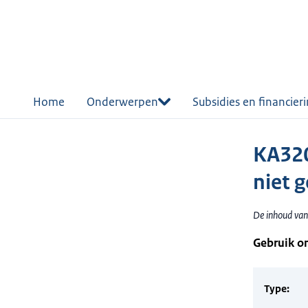
r de
tent
Home
Onderwerpen
Subsidies en financier
KA320
niet 
De inhoud van 
Gebruik o
Type: