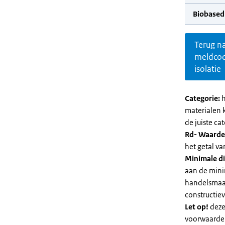
Biobased
Terug n
meldco
isolatie
Categorie:
h
materialen 
de juiste cat
Rd- Waarde
het getal v
Minimale di
aan de mini
handelsmaat
constructie
Let op!
deze
voorwaarden