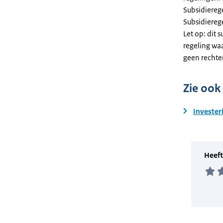
Subsidiereg
Subsidiere
Let op: dit 
regeling wa
geen rechte
Zie ook
Invester