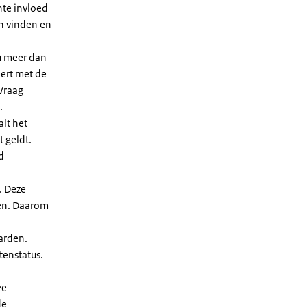
nte invloed
en vinden en
u meer dan
eert met de
Vraag
.
lt het
t geldt.
d
. Deze
len. Daarom
arden.
enstatus.
ze
de