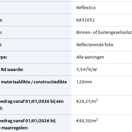
ReflexEco
:
KA32052
:
Binnen- of buitengevelisolat
:
Reflecterende folie
pe:
Alle woningen
2
 Rd waarde:
3,5m
K/W
materiaaldikte / constructiedikte
120mm
2
bedrag vanaf 01/01/2026 bij één
€20,25/m
l:
2
bedrag vanaf 01/01/2026 bij
€40,50/m
 maatregelen: