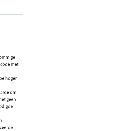
 sommige
dcode met
Hoe hoger
waarde om
 het geen
nodigde
en
iceerde