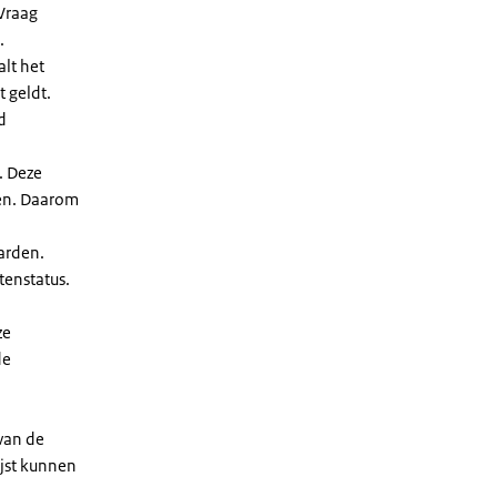
Vraag
.
lt het
t geldt.
d
. Deze
len. Daarom
arden.
enstatus.
ze
de
 van de
ijst kunnen