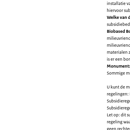
installatie
hiervoor su
Welke van d
subsidiebedr
Biobased B
milieuvriend
milieuvriend
materialen 
is er een bo
Monument
Sommige mel
U kunt de m
regelingen:
Subsidiereg
Subsidiere
Let op: dit 
regeling wa
geen rechte