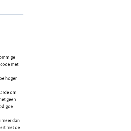
 sommige
dcode met
Hoe hoger
waarde om
 het geen
nodigde
u meer dan
eert met de