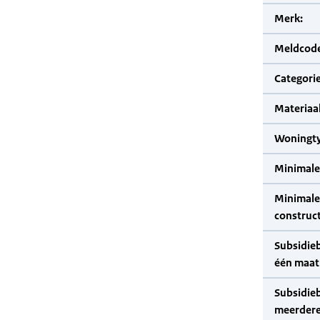
Merk:
Meldcode
Categorie
Materiaal
Woningty
Minimale
Minimale 
construct
Subsidie
één maat
Subsidie
meerdere