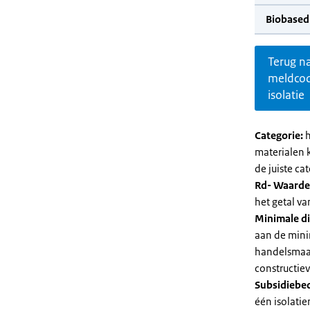
Biobased
Terug n
meldco
isolatie
Categorie:
h
materialen 
de juiste cat
Rd- Waarde
het getal v
Minimale di
aan de mini
handelsmaat
constructie
Subsidiebe
één isolatie