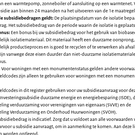
 van een warmtepomp, zonneboiler of aansluiting op een warmtenet. 
bsidie aan binnen 24 maanden na het uitvoeren van de 1e maatregel
e subsidiebedragen geldt:
De plaatsingsdatum van de isolatie bepaa
ag. Het subsidiebedrag van de periode waarin de isolatie is geplaats
onus:
Een bonus bij uw subsidiebedrag voor het gebruik van biobase
elijk isolatiemateriaal. Dit materiaal heeft een duurzame oorsprong,
elijk productieproces en is goed te recyclen of te verwerken als afval
zijn vanwege deze eisen duurder dan niet-duurzame isolatiemateria
nus.
:
Voor woningen met een monumentenstatus gelden andere voorwa
dcodes zijn alleen te gebruiken voor woningen met een monument
eldcodes in dit register gebruiken voor uw subsidieaanvraag voor de
 Investeringssubsidie duurzame energie en energiebesparing (ISDE), 
eling verduurzaming voor verenigingen van eigenaars (SVVE) en de
geling Verduurzaming en Onderhoud Huurwoningen (SVOH).
subsidiebedrag is indicatief. Zorg dat u voldoet aan alle voorwaarden
arvoor u subsidie aanvraagt, om in aanmerking te komen. Aan deze l
n worden ontleend.