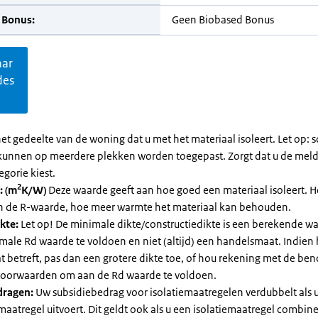
 Bonus:
Geen Biobased Bonus
aar
des
et gedeelte van de woning dat u met het materiaal isoleert. Let op:
kunnen op meerdere plekken worden toegepast. Zorgt dat u de mel
egorie kiest.
2
: (m
K/W)
Deze waarde geeft aan hoe goed een materiaal isoleert. 
an de R-waarde, hoe meer warmte het materiaal kan behouden.
kte:
Let op! De minimale dikte/constructiedikte is een berekende 
male Rd waarde te voldoen en niet (altijd) een handelsmaat. Indien
 betreft, pas dan een grotere dikte toe, of hou rekening met de be
voorwaarden om aan de Rd waarde te voldoen.
dragen:
Uw subsidiebedrag voor isolatiemaatregelen verdubbelt als 
maatregel uitvoert. Dit geldt ook als u een isolatiemaatregel combin