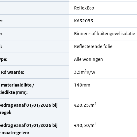
ReflexEco
:
KA32053
:
Binnen- of buitengevelisolatie
:
Reflecterende folie
pe:
Alle woningen
2
 Rd waarde:
3,5m
K/W
materiaaldikte /
140mm
iedikte (mm):
2
bedrag vanaf 01/01/2026 bij
€20,25/m
regel:
2
bedrag vanaf 01/01/2026 bij
€40,50/m
 maatregelen: