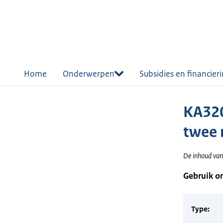
r de
tent
Home
Onderwerpen
Subsidies en financier
KA320
twee 
De inhoud van 
Gebruik o
Type: