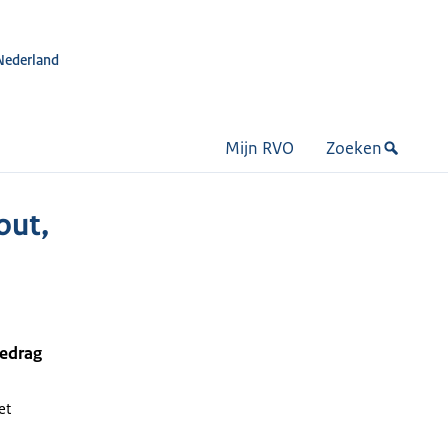
Nederland
Mijn RVO
Zoeken
out,
bedrag
et