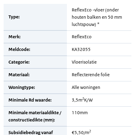
ReflexEco -vloer (onder
Type:
houten balken en 50 mm
luchtspouw) *
Merk:
ReflexEco
Meldcode:
KA32055
Categorie:
Vloerisolatie
Materiaal:
Reflecterende folie
Woningtype:
Alle woningen
2
Minimale Rd waarde:
3,5m
K/W
Minimale materiaaldikte /
110mm
constructiedikte (mm):
2
Subsidiebedrag vanaf
€5,50/m