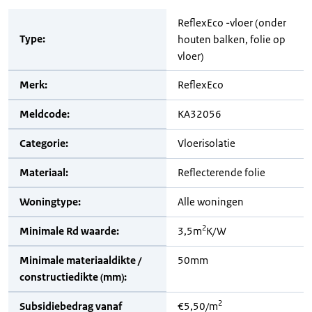
ReflexEco -vloer (onder
Type:
houten balken, folie op
vloer)
Merk:
ReflexEco
Meldcode:
KA32056
Categorie:
Vloerisolatie
Materiaal:
Reflecterende folie
Woningtype:
Alle woningen
2
Minimale Rd waarde:
3,5m
K/W
Minimale materiaaldikte /
50mm
constructiedikte (mm):
2
Subsidiebedrag vanaf
€5,50/m