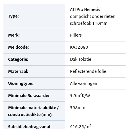
ATI Pro Nemesis
Type:
dampdicht onder rieten
schroefdak 110mm
Merk:
Pijlers
Meldcode:
KA32080
Categorie:
Dakisolatie
Materiaal:
Reflecterende folie
Woningtype:
Alle woningen
2
Minimale Rd waarde:
3,5m
K/W
Minimale materiaaldikte /
398mm
constructiedikte (mm):
2
Subsidiebedrag vanaf
€16,25/m