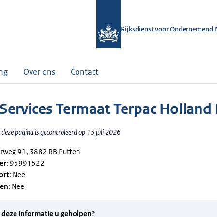
Rijksdienst voor Ondernemend 
ing
Over ons
Contact
 Services Termaat Terpac Holland 
deze pagina is gecontroleerd op 15 juli 2026
erweg 91, 3882 RB Putten
er
: 95991522
ort
: Nee
gen
: Nee