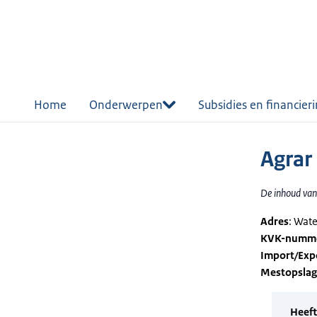
r de
tent
Home
Onderwerpen
Subsidies en financier
Agrar
De inhoud van 
Adres
: Wat
KVK-numm
Import/Exp
Mestopsla