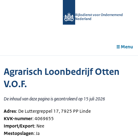
r de
tent
Rijksdienst voor Ondernemend
Nederland
Menu
Agrarisch Loonbedrijf Otten
V.O.F.
De inhoud van deze pagina is gecontroleerd op 15 juli 2026
Adres
: De Luttergreppel 17, 7925 PP Linde
KVK-nummer
: 4069655
Import/Export
: Nee
Mestopslagen
: Ja