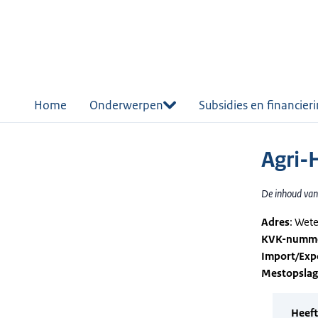
r de
tent
Home
Onderwerpen
Subsidies en financier
Agri-
De inhoud van 
Adres
: Wet
KVK-numm
Import/Exp
Mestopsla