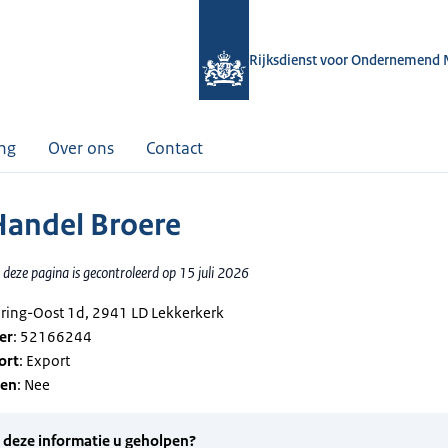
Rijksdienst voor Ondernemend 
ing
Over ons
Contact
Handel Broere
deze pagina is gecontroleerd op 15 juli 2026
ering-Oost 1d, 2941 LD Lekkerkerk
er
: 52166244
ort
: Export
gen
: Nee