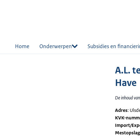
r de
tent
Home
Onderwerpen
Subsidies en financier
A.L. 
Have
De inhoud van 
Adres
: Uls
KVK-numm
Import/Exp
Mestopsla