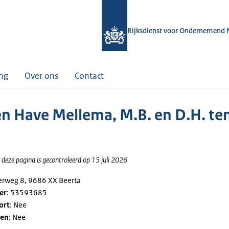
Rijksdienst voor Ondernemend 
ing
Over ons
Contact
ten Have Mellema, M.B. en D.H. te
deze pagina is gecontroleerd op 15 juli 2026
derweg 8, 9686 XX Beerta
er
: 53593685
ort
: Nee
gen
: Nee