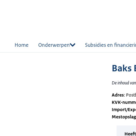
r de
tent
Home
Onderwerpen
Subsidies en financier
Baks 
De inhoud van 
Adres
: Pos
KVK-numm
Import/Exp
Mestopsla