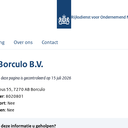
Rijksdienst voor Ondernemend 
ing
Over ons
Contact
Borculo B.V.
deze pagina is gecontroleerd op 15 juli 2026
tbus 55, 7270 AB Borculo
er
: 8020801
ort
: Nee
gen
: Nee